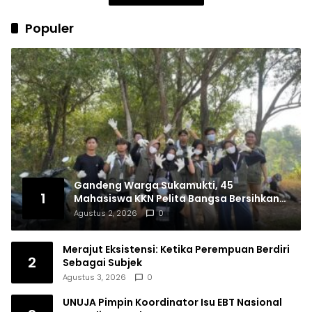
Populer
Gandeng Warga Sukamukti, 45
1
Mahasiswa KKN Pelita Bangsa Bersihkan
Drainase Desa
Agustus 2, 2026
0
Merajut Eksistensi: Ketika Perempuan Berdiri
2
Sebagai Subjek
Agustus 3, 2026
0
UNUJA Pimpin Koordinator Isu EBT Nasional