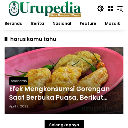
Langsung
ke
konten
Beranda
Berita
Nasional
Feature
Mozaik
harus kamu tahu
Kesehatan
Efek Mengkonsumsi Gorengan
Saat Berbuka Puasa, Berikut
Penjelasanya
April 7, 2022
Selengkapnya