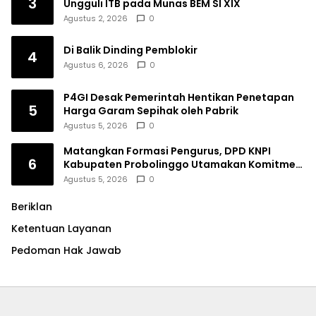
3
Ungguli ITB pada Munas BEM SI XIX
Agustus 2, 2026
0
Di Balik Dinding Pemblokir
4
Agustus 6, 2026
0
P4GI Desak Pemerintah Hentikan Penetapan
5
Harga Garam Sepihak oleh Pabrik
Agustus 5, 2026
0
Matangkan Formasi Pengurus, DPD KNPI
6
Kabupaten Probolinggo Utamakan Komitmen
dan Kinerja
Agustus 5, 2026
0
Beriklan
Ketentuan Layanan
Pedoman Hak Jawab