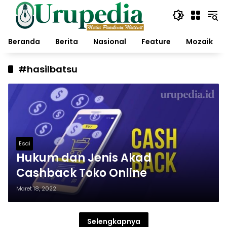
Langsung
ke
konten
Beranda
Berita
Nasional
Feature
Mozaik
#hasilbatsu
Esai
Hukum dan Jenis Akad
Cashback Toko Online
Maret 18, 2022
Selengkapnya