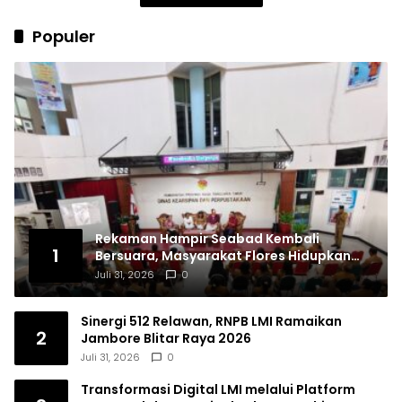
Populer
Rekaman Hampir Seabad Kembali
1
Bersuara, Masyarakat Flores Hidupkan
Lagi Ingatan Leluhur
Juli 31, 2026
0
Sinergi 512 Relawan, RNPB LMI Ramaikan
2
Jambore Blitar Raya 2026
Juli 31, 2026
0
Transformasi Digital LMI melalui Platform