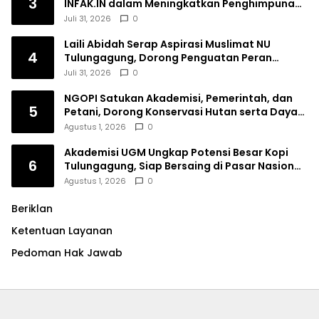
3
INFAK.IN dalam Meningkatkan Penghimpunan
Dana Filantropi Islam
Juli 31, 2026
0
Laili Abidah Serap Aspirasi Muslimat NU
4
Tulungagung, Dorong Penguatan Peran
Perempuan
Juli 31, 2026
0
NGOPI Satukan Akademisi, Pemerintah, dan
5
Petani, Dorong Konservasi Hutan serta Daya
Saing Kopi Tulungagung
Agustus 1, 2026
0
Akademisi UGM Ungkap Potensi Besar Kopi
6
Tulungagung, Siap Bersaing di Pasar Nasional
hingga Dunia
Agustus 1, 2026
0
Beriklan
Ketentuan Layanan
Pedoman Hak Jawab