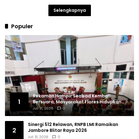
Selengkapnya
Populer
Rekaman Hampir Seabad Kembali
1
Bersuara, Masyarakat Flores Hidupkan
Lagi Ingatan Leluhur
Juli 31, 2026
0
Sinergi 512 Relawan, RNPB LMI Ramaikan
2
Jambore Blitar Raya 2026
Juli 31, 2026
0