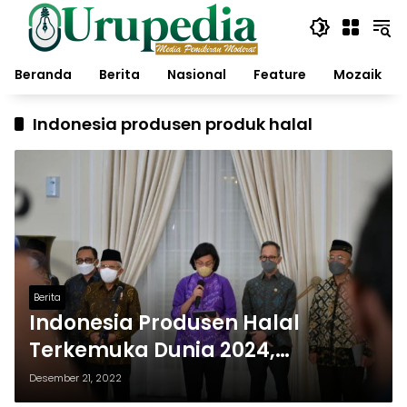
Langsung
ke
konten
Beranda
Berita
Nasional
Feature
Mozaik
Indonesia produsen produk halal
Berita
Indonesia Produsen Halal
Terkemuka Dunia 2024,
Kemenkeu Laporkan Progja
Desember 21, 2022
Komite