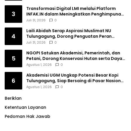
Transformasi Digital LMI melalui Platform
3
INFAK.IN dalam Meningkatkan Penghimpunan
Dana Filantropi Islam
Juli 31, 2026
0
Laili Abidah Serap Aspirasi Muslimat NU
4
Tulungagung, Dorong Penguatan Peran
Perempuan
Juli 31, 2026
0
NGOPI Satukan Akademisi, Pemerintah, dan
5
Petani, Dorong Konservasi Hutan serta Daya
Saing Kopi Tulungagung
Agustus 1, 2026
0
Akademisi UGM Ungkap Potensi Besar Kopi
6
Tulungagung, Siap Bersaing di Pasar Nasional
hingga Dunia
Agustus 1, 2026
0
Beriklan
Ketentuan Layanan
Pedoman Hak Jawab