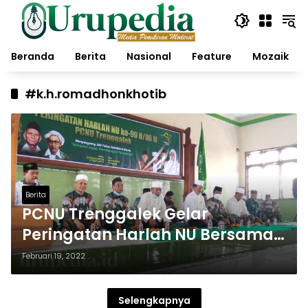
Langsung
ke
konten
Beranda
Berita
Nasional
Feature
Mozaik
#k.h.romadhonkhotib
Berita
PCNU Trenggalek Gelar
Peringatan Harlah NU Bersama
PWNU JATIM, K.H. Romadhon
Februari 19, 2022
Khotib: Khidmah kita Adalah
Khidmah Luar Biasa
Selengkapnya