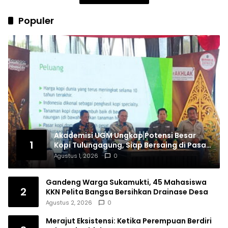
Populer
Akademisi UGM Ungkap Potensi Besar
1
Kopi Tulungagung, Siap Bersaing di Pasar
Nasional hingga Dunia
Agustus 1, 2026
0
Gandeng Warga Sukamukti, 45 Mahasiswa
2
KKN Pelita Bangsa Bersihkan Drainase Desa
Agustus 2, 2026
0
Merajut Eksistensi: Ketika Perempuan Berdiri