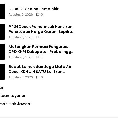
Di Balik Dinding Pemblokir
Agustus 6, 2026
0
P4GI Desak Pemerintah Hentikan
Penetapan Harga Garam Sepihak
oleh Pabrik
Agustus 5, 2026
0
Matangkan Formasi Pengurus,
DPD KNPI Kabupaten Probolinggo
Utamakan Komitmen dan Kinerja
Agustus 5, 2026
0
Babat Semak dan Jaga Mata Air
Desa, KKN UIN SATU Sulitkan
Resiko Pencemaran di Sumber
Agustus 8, 2026
0
Ngumbul
lan
ntuan Layanan
man Hak Jawab