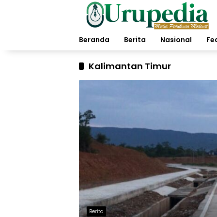
Langsung
ke
konten
Beranda
Berita
Nasional
Fe
Kalimantan Timur
Berita