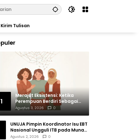
Kirim Tulisan
puler
Merajut Eksistensi: Ketika
1
Perempuan Berdiri Sebagai
Subjek
Agustus 3, 2026
0
UNUJA Pimpin Koordinator Isu EBT
Nasional Ungguli ITB pada Munas
BEM SI XIX
Agustus 2, 2026
0