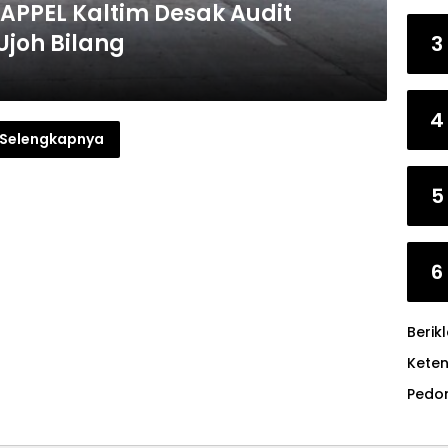
: APPEL Kaltim Desak Audit
Ujoh Bilang
3
4
Selengkapnya
5
6
Berik
Kete
Pedo