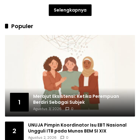
Selengkapnya
Populer
Merajut Eksistensi: Ketika Perempuan
1
Berdiri Sebagai Subjek
Agustus 3, 2026
0
UNUJA Pimpin Koordinator Isu EBT Nasional
2
Ungguli ITB pada Munas BEM SI XIX
Agustus 2, 2026
0