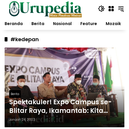
Langsung
ke
konten
Beranda
Berita
Nasional
Feature
Mozaik
#kedepan
Berita
Spektakuler! Expo Campus se-
Blitar Raya, Ikamantab: Kita
Harus Selalu Berfikir ke Depan
Januari 24, 2022