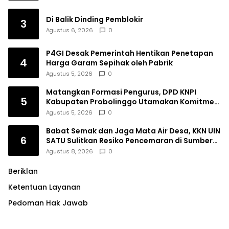
Di Balik Dinding Pemblokir
3
Agustus 6, 2026
0
P4GI Desak Pemerintah Hentikan Penetapan
4
Harga Garam Sepihak oleh Pabrik
Agustus 5, 2026
0
Matangkan Formasi Pengurus, DPD KNPI
5
Kabupaten Probolinggo Utamakan Komitmen
dan Kinerja
Agustus 5, 2026
0
Babat Semak dan Jaga Mata Air Desa, KKN UIN
6
SATU Sulitkan Resiko Pencemaran di Sumber
Ngumbul
Agustus 8, 2026
0
Beriklan
Ketentuan Layanan
Pedoman Hak Jawab