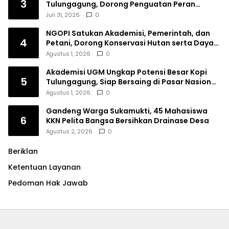
3
Tulungagung, Dorong Penguatan Peran
Perempuan
Juli 31, 2026
0
NGOPI Satukan Akademisi, Pemerintah, dan
4
Petani, Dorong Konservasi Hutan serta Daya
Saing Kopi Tulungagung
Agustus 1, 2026
0
Akademisi UGM Ungkap Potensi Besar Kopi
5
Tulungagung, Siap Bersaing di Pasar Nasional
hingga Dunia
Agustus 1, 2026
0
Gandeng Warga Sukamukti, 45 Mahasiswa
6
KKN Pelita Bangsa Bersihkan Drainase Desa
Agustus 2, 2026
0
Beriklan
Ketentuan Layanan
Pedoman Hak Jawab