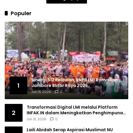
Populer
Sinergi 512 Relawan, RNPB LMI Ramaikan
1
Jambore Blitar Raya 2026
Juli 31, 2026
0
Transformasi Digital LMI melalui Platform
2
INFAK.IN dalam Meningkatkan Penghimpunan
Dana Filantropi Islam
Juli 31, 2026
0
Laili Abidah Serap Aspirasi Muslimat NU