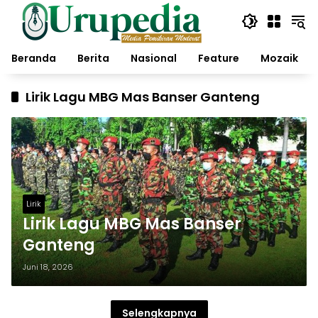
Langsung
ke
konten
Beranda
Berita
Nasional
Feature
Mozaik
Lirik Lagu MBG Mas Banser Ganteng
Lirik
Lirik Lagu MBG Mas Banser
Ganteng
Juni 18, 2026
Selengkapnya