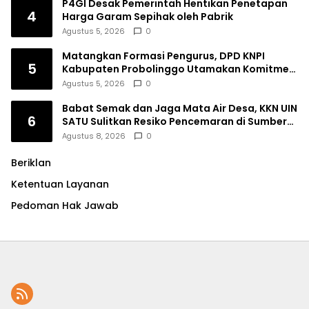
P4GI Desak Pemerintah Hentikan Penetapan
4
Harga Garam Sepihak oleh Pabrik
Agustus 5, 2026
0
Matangkan Formasi Pengurus, DPD KNPI
5
Kabupaten Probolinggo Utamakan Komitmen
dan Kinerja
Agustus 5, 2026
0
Babat Semak dan Jaga Mata Air Desa, KKN UIN
6
SATU Sulitkan Resiko Pencemaran di Sumber
Ngumbul
Agustus 8, 2026
0
Beriklan
Ketentuan Layanan
Pedoman Hak Jawab