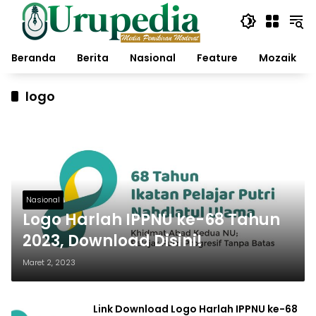
Langsung
ke
konten
Beranda
Berita
Nasional
Feature
Mozaik
logo
Nasional
Logo Harlah IPPNU ke-68 Tahun
2023, Download Disini!
Maret 2, 2023
Link Download Logo Harlah IPPNU ke-68