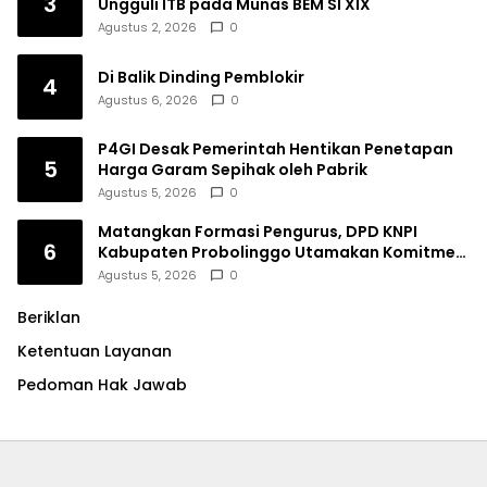
3
Ungguli ITB pada Munas BEM SI XIX
Agustus 2, 2026
0
Di Balik Dinding Pemblokir
4
Agustus 6, 2026
0
P4GI Desak Pemerintah Hentikan Penetapan
5
Harga Garam Sepihak oleh Pabrik
Agustus 5, 2026
0
Matangkan Formasi Pengurus, DPD KNPI
6
Kabupaten Probolinggo Utamakan Komitmen
dan Kinerja
Agustus 5, 2026
0
Beriklan
Ketentuan Layanan
Pedoman Hak Jawab