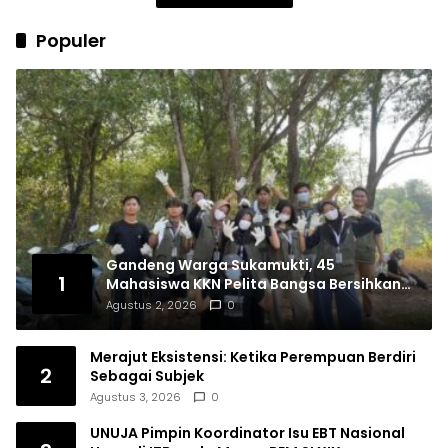
Populer
Gandeng Warga Sukamukti, 45
1
Mahasiswa KKN Pelita Bangsa Bersihkan
Drainase Desa
Agustus 2, 2026
0
Merajut Eksistensi: Ketika Perempuan Berdiri
2
Sebagai Subjek
Agustus 3, 2026
0
UNUJA Pimpin Koordinator Isu EBT Nasional