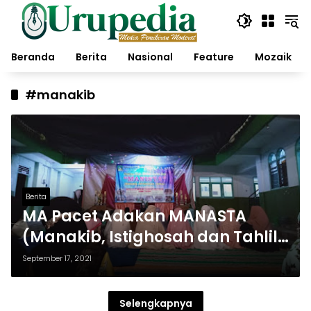
Langsung
ke
konten
Beranda
Berita
Nasional
Feature
Mozaik
#manakib
Berita
MA Pacet Adakan MANASTA
(Manakib, Istighosah dan Tahlil)
Sebagai Bentuk munajat
September 17, 2021
kepada Allah SWT
Selengkapnya