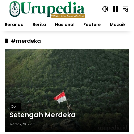
Langsung
ke
konten
Beranda
Berita
Nasional
Feature
Mozaik
#merdeka
Opini
Setengah Merdeka
Maret 7, 2022