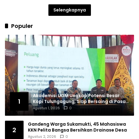
Selengkapnya
Populer
Akademisi UGM Ungkap Potensi Besar
1
Kopi Tulungagung, Siap Bersaing di Pasar
Nasional hingga Dunia
Agustus 1, 2026
0
Gandeng Warga Sukamukti, 45 Mahasiswa
2
KKN Pelita Bangsa Bersihkan Drainase Desa
Agustus 2, 2026
0