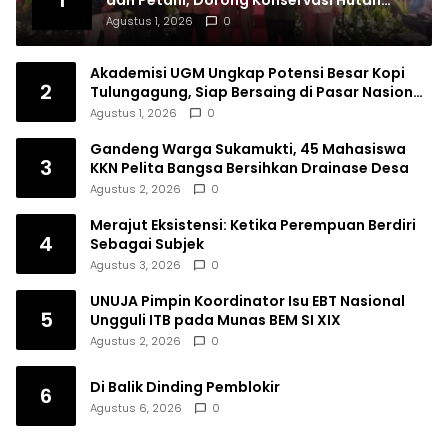
1
dan Petani, Dorong Konservasi Hutan
serta Daya Saing Kopi Tulungagung
Agustus 1, 2026
0
Akademisi UGM Ungkap Potensi Besar Kopi
2
Tulungagung, Siap Bersaing di Pasar Nasional
hingga Dunia
Agustus 1, 2026
0
Gandeng Warga Sukamukti, 45 Mahasiswa
3
KKN Pelita Bangsa Bersihkan Drainase Desa
Agustus 2, 2026
0
Merajut Eksistensi: Ketika Perempuan Berdiri
4
Sebagai Subjek
Agustus 3, 2026
0
UNUJA Pimpin Koordinator Isu EBT Nasional
5
Ungguli ITB pada Munas BEM SI XIX
Agustus 2, 2026
0
Di Balik Dinding Pemblokir
6
Agustus 6, 2026
0