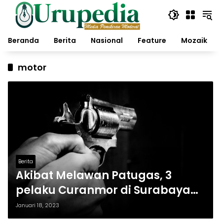
Langsung
ke
konten
Beranda
Berita
Nasional
Feature
Mozaik
motor
Berita
Akibat Melawan Patugas, 3
pelaku Curanmor di Surabaya
Ditembak Polisi
Januari 18, 2023