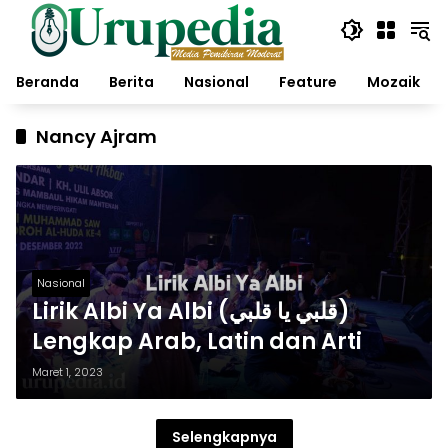
Langsung
ke
konten
Beranda
Berita
Nasional
Feature
Mozaik
Nancy Ajram
Nasional
Lirik Albi Ya Albi (قلبي يا قلبي)
Lengkap Arab, Latin dan Arti
Maret 1, 2023
Selengkapnya