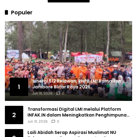
Populer
Sinergi 512 Relawan, RNPB LMI Ramaikan
1
Jambore Blitar Raya 2026
Juli 31, 2026
0
Transformasi Digital LMI melalui Platform
2
INFAK.IN dalam Meningkatkan Penghimpunan
Dana Filantropi Islam
Juli 31, 2026
0
Laili Abidah Serap Aspirasi Muslimat NU