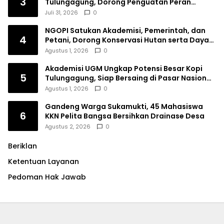
3
Tulungagung, Dorong Penguatan Peran
Perempuan
Juli 31, 2026
0
NGOPI Satukan Akademisi, Pemerintah, dan
4
Petani, Dorong Konservasi Hutan serta Daya
Saing Kopi Tulungagung
Agustus 1, 2026
0
Akademisi UGM Ungkap Potensi Besar Kopi
5
Tulungagung, Siap Bersaing di Pasar Nasional
hingga Dunia
Agustus 1, 2026
0
Gandeng Warga Sukamukti, 45 Mahasiswa
6
KKN Pelita Bangsa Bersihkan Drainase Desa
Agustus 2, 2026
0
Beriklan
Ketentuan Layanan
Pedoman Hak Jawab