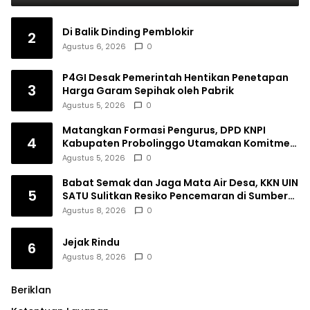
Di Balik Dinding Pemblokir
2
Agustus 6, 2026
0
P4GI Desak Pemerintah Hentikan Penetapan
3
Harga Garam Sepihak oleh Pabrik
Agustus 5, 2026
0
Matangkan Formasi Pengurus, DPD KNPI
4
Kabupaten Probolinggo Utamakan Komitmen
dan Kinerja
Agustus 5, 2026
0
Babat Semak dan Jaga Mata Air Desa, KKN UIN
5
SATU Sulitkan Resiko Pencemaran di Sumber
Ngumbul
Agustus 8, 2026
0
Jejak Rindu
6
Agustus 8, 2026
0
Beriklan