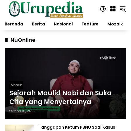
Langsung
ke
konten
Beranda
Berita
Nasional
Feature
Mozaik
NuOnline
Mozaik
Sejarah Maulid Nabi dan Suka
Cita yang Menyertainya
Oktober 10, 2022
Tanggapan Ketum PBNU Soal Kasus