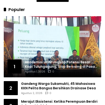
Populer
Akademisi UGM Ungkap Potensi Besar
1
Kopi Tulungagung, Siap Bersaing di Pasar
Nasional hingga Dunia
Agustus 1, 2026
0
Gandeng Warga Sukamukti, 45 Mahasiswa
2
KKN Pelita Bangsa Bersihkan Drainase Desa
Agustus 2, 2026
0
Merajut Eksistensi: Ketika Perempuan Berdiri