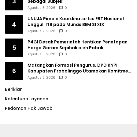
3
Sebagai Subjek
Agustus 3, 2026
0
UNUJA Pimpin Koordinator Isu EBT Nasional
4
Ungguli ITB pada Munas BEM SI XIX
Agustus 2, 2026
0
P4GI Desak Pemerintah Hentikan Penetapan
5
Harga Garam Sepihak oleh Pabrik
Agustus 5, 2026
0
Matangkan Formasi Pengurus, DPD KNPI
6
Kabupaten Probolinggo Utamakan Komitmen
dan Kinerja
Agustus 5, 2026
0
Beriklan
Ketentuan Layanan
Pedoman Hak Jawab