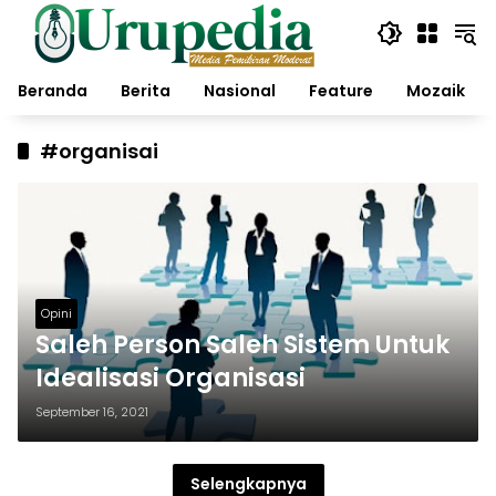
Langsung
ke
konten
Beranda
Berita
Nasional
Feature
Mozaik
#organisai
Opini
Saleh Person Saleh Sistem Untuk
Idealisasi Organisasi
September 16, 2021
Selengkapnya