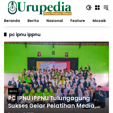
Langsung
ke
konten
Beranda
Berita
Nasional
Feature
Mozaik
pc ipnu ippnu
Berita
PC IPNU IPPNU Tulungagung
Sukses Gelar Pelatihan Media,