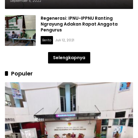
Ketua: Kamu akan Dicari
September 5, 2022
Regenerasi: IPNU-IPPNU Ranting
Ngrayung Adakan Rapat Anggota
Pengurus
Berita
Juli 12, 2021
Selengkapnya
Populer