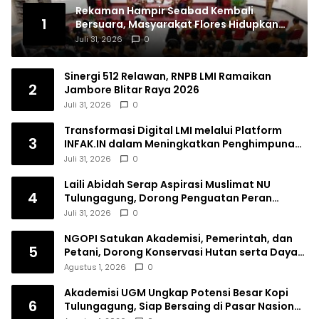
Rekaman Hampir Seabad Kembali
1
Bersuara, Masyarakat Flores Hidupkan
Lagi Ingatan Leluhur
Juli 31, 2026
0
Sinergi 512 Relawan, RNPB LMI Ramaikan
2
Jambore Blitar Raya 2026
Juli 31, 2026
0
Transformasi Digital LMI melalui Platform
3
INFAK.IN dalam Meningkatkan Penghimpunan
Dana Filantropi Islam
Juli 31, 2026
0
Laili Abidah Serap Aspirasi Muslimat NU
4
Tulungagung, Dorong Penguatan Peran
Perempuan
Juli 31, 2026
0
NGOPI Satukan Akademisi, Pemerintah, dan
5
Petani, Dorong Konservasi Hutan serta Daya
Saing Kopi Tulungagung
Agustus 1, 2026
0
Akademisi UGM Ungkap Potensi Besar Kopi
6
Tulungagung, Siap Bersaing di Pasar Nasional