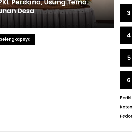
 PKL Perdana, Usung Tema
unan Desa
3
4
Selengkapnya
5
6
Berik
Kete
Pedo