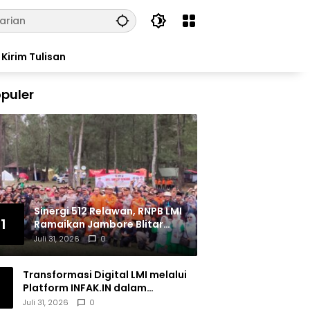
Kirim Tulisan
puler
Sinergi 512 Relawan, RNPB LMI
1
Ramaikan Jambore Blitar
Raya 2026
Juli 31, 2026
0
Transformasi Digital LMI melalui
Platform INFAK.IN dalam
Meningkatkan Penghimpunan
Juli 31, 2026
0