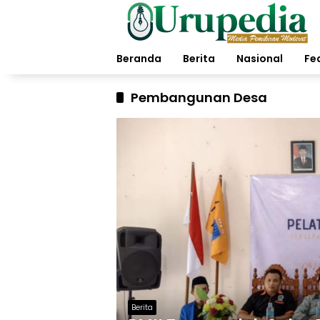
Langsung
ke
konten
Beranda
Berita
Nasional
Fe
Pembangunan Desa
Berita