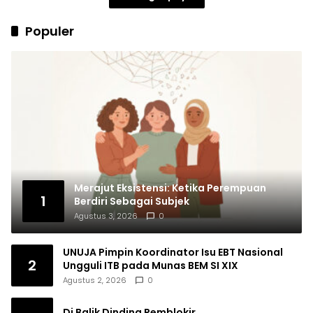
Populer
Merajut Eksistensi: Ketika Perempuan
1
Berdiri Sebagai Subjek
Agustus 3, 2026
0
UNUJA Pimpin Koordinator Isu EBT Nasional
2
Ungguli ITB pada Munas BEM SI XIX
Agustus 2, 2026
0
Di Balik Dinding Pemblokir