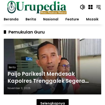
Langsung
ke
konten
Beranda
Berita
Nasional
Feature
Mozaik
Pemukulan Guru
Berita
Paijo Parikesit Mendesak
Kapolres Trenggalek Segera
Tetapkan Tersangka Kasus
November 3, 2025
Pemukulan Guru SMPN 1
Trenggalek
Selengkapnya