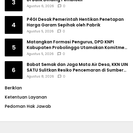
3
Agustus 6, 2026
0
P4GI Desak Pemerintah Hentikan Penetapan
4
Harga Garam Sepihak oleh Pabrik
Agustus 5, 2026
0
Matangkan Formasi Pengurus, DPD KNPI
5
Kabupaten Probolinggo Utamakan Komitmen
dan Kinerja
Agustus 5, 2026
0
Babat Semak dan Jaga Mata Air Desa, KKN UIN
6
SATU Sulitkan Resiko Pencemaran di Sumber
Ngumbul
Agustus 8, 2026
0
Beriklan
Ketentuan Layanan
Pedoman Hak Jawab