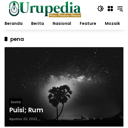
Langsung
ke
konten
Beranda
Berita
Nasional
Feature
Mozaik
pena
Sastra
Puisi; Rum
Agustus 20, 2022