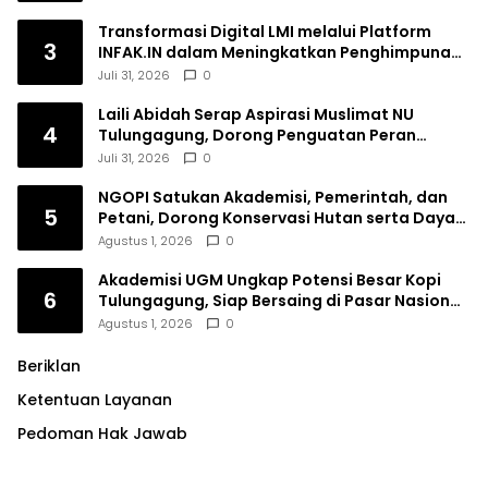
Transformasi Digital LMI melalui Platform
3
INFAK.IN dalam Meningkatkan Penghimpunan
Dana Filantropi Islam
Juli 31, 2026
0
Laili Abidah Serap Aspirasi Muslimat NU
4
Tulungagung, Dorong Penguatan Peran
Perempuan
Juli 31, 2026
0
NGOPI Satukan Akademisi, Pemerintah, dan
5
Petani, Dorong Konservasi Hutan serta Daya
Saing Kopi Tulungagung
Agustus 1, 2026
0
Akademisi UGM Ungkap Potensi Besar Kopi
6
Tulungagung, Siap Bersaing di Pasar Nasional
hingga Dunia
Agustus 1, 2026
0
Beriklan
Ketentuan Layanan
Pedoman Hak Jawab