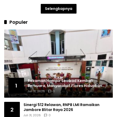
Selengkapnya
Populer
Rekaman Hampir Seabad Kembali
1
Bersuara, Masyarakat Flores Hidupkan
Lagi Ingatan Leluhur
Juli 31, 2026
0
Sinergi 512 Relawan, RNPB LMI Ramaikan
2
Jambore Blitar Raya 2026
Juli 31, 2026
0