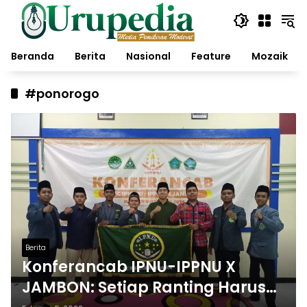
Langsung
ke
konten
Beranda
Berita
Nasional
Feature
Mozaik
#ponorogo
Berita
Konferancab IPNU-IPPNU X
JAMBON: Setiap Ranting Harus