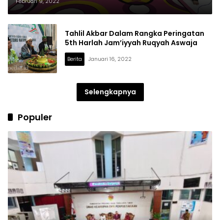
Memiliki Tanggung Jawab
Februari 9, 2022
Tahlil Akbar Dalam Rangka Peringatan
5th Harlah Jam’iyyah Ruqyah Aswaja
Berita
Januari 16, 2022
Selengkapnya
Populer