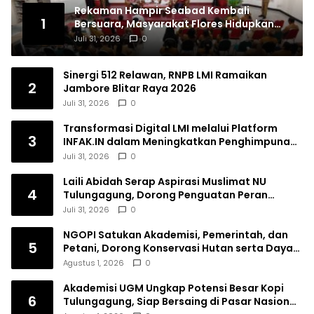
Rekaman Hampir Seabad Kembali
1
Bersuara, Masyarakat Flores Hidupkan
Lagi Ingatan Leluhur
Juli 31, 2026
0
Sinergi 512 Relawan, RNPB LMI Ramaikan
2
Jambore Blitar Raya 2026
Juli 31, 2026
0
Transformasi Digital LMI melalui Platform
3
INFAK.IN dalam Meningkatkan Penghimpunan
Dana Filantropi Islam
Juli 31, 2026
0
Laili Abidah Serap Aspirasi Muslimat NU
4
Tulungagung, Dorong Penguatan Peran
Perempuan
Juli 31, 2026
0
NGOPI Satukan Akademisi, Pemerintah, dan
5
Petani, Dorong Konservasi Hutan serta Daya
Saing Kopi Tulungagung
Agustus 1, 2026
0
Akademisi UGM Ungkap Potensi Besar Kopi
6
Tulungagung, Siap Bersaing di Pasar Nasional