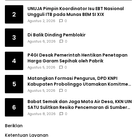
UNUJA Pimpin Koordinator Isu EBT Nasional
2
Ungguli ITB pada Munas BEM SI XIX
Agustus 2, 2026
0
Di Balik Dinding Pemblokir
3
Agustus 6, 2026
0
P4GI Desak Pemerintah Hentikan Penetapan
4
Harga Garam Sepihak oleh Pabrik
Agustus 5, 2026
0
Matangkan Formasi Pengurus, DPD KNPI
5
Kabupaten Probolinggo Utamakan Komitmen
dan Kinerja
Agustus 5, 2026
0
Babat Semak dan Jaga Mata Air Desa, KKN UIN
6
SATU Sulitkan Resiko Pencemaran di Sumber
Ngumbul
Agustus 8, 2026
0
Beriklan
Ketentuan Layanan