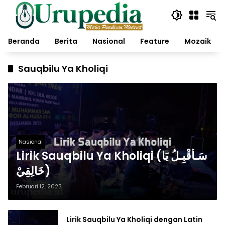
Langsung
ke
konten
Beranda
Berita
Nasional
Feature
Mozaik
Sauqbilu Ya Kholiqi
Nasional
Lirik Sauqbilu Ya Kholiqi (سَـأُقْبِـلُ يَا
خَالِقِيْ)
Februari 12, 2023
Lirik Sauqbilu Ya Kholiqi dengan Latin