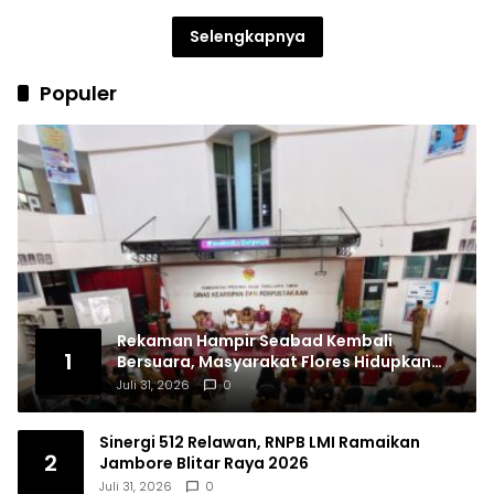
Selengkapnya
Populer
Rekaman Hampir Seabad Kembali
1
Bersuara, Masyarakat Flores Hidupkan
Lagi Ingatan Leluhur
Juli 31, 2026
0
Sinergi 512 Relawan, RNPB LMI Ramaikan
2
Jambore Blitar Raya 2026
Juli 31, 2026
0