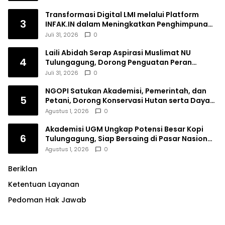
Transformasi Digital LMI melalui Platform
3
INFAK.IN dalam Meningkatkan Penghimpunan
Dana Filantropi Islam
Juli 31, 2026
0
Laili Abidah Serap Aspirasi Muslimat NU
4
Tulungagung, Dorong Penguatan Peran
Perempuan
Juli 31, 2026
0
NGOPI Satukan Akademisi, Pemerintah, dan
5
Petani, Dorong Konservasi Hutan serta Daya
Saing Kopi Tulungagung
Agustus 1, 2026
0
Akademisi UGM Ungkap Potensi Besar Kopi
6
Tulungagung, Siap Bersaing di Pasar Nasional
hingga Dunia
Agustus 1, 2026
0
Beriklan
Ketentuan Layanan
Pedoman Hak Jawab