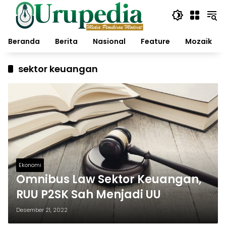
Langsung
ke
konten
Beranda
Berita
Nasional
Feature
Mozaik
sektor keuangan
Ekonomi
Omnibus Law Sektor Keuangan,
RUU P2SK Sah Menjadi UU
Desember 21, 2022