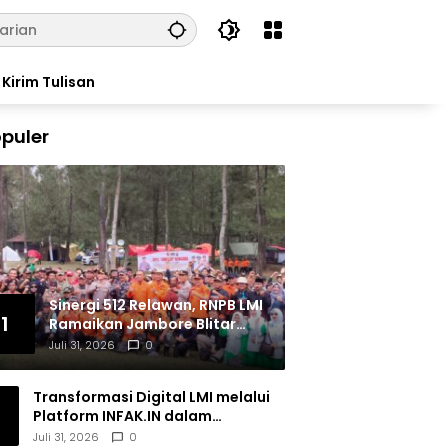
Kirim Tulisan
puler
Sinergi 512 Relawan, RNPB LMI
1
Ramaikan Jambore Blitar
Raya 2026
Juli 31, 2026
0
Transformasi Digital LMI melalui
Platform INFAK.IN dalam
Meningkatkan Penghimpunan
Juli 31, 2026
0