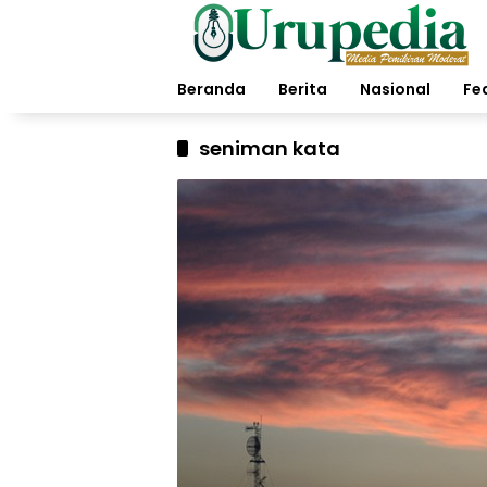
Langsung
ke
konten
Beranda
Berita
Nasional
Fe
seniman kata