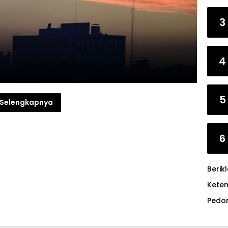
3
4
5
Selengkapnya
6
Berik
Kete
Pedo