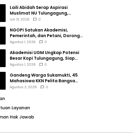
Dana Filantropi Islam
Laili Abidah Serap Aspirasi
Muslimat NU Tulungagung,
Dorong Penguatan Peran
Juli 31, 2026
0
Perempuan
NGOPI Satukan Akademisi,
Pemerintah, dan Petani, Dorong
Konservasi Hutan serta Daya
Agustus 1, 2026
0
Saing Kopi Tulungagung
Akademisi UGM Ungkap Potensi
Besar Kopi Tulungagung, Siap
Bersaing di Pasar Nasional hingga
Agustus 1, 2026
0
Dunia
Gandeng Warga Sukamukti, 45
Mahasiswa KKN Pelita Bangsa
Bersihkan Drainase Desa
Agustus 2, 2026
0
lan
ntuan Layanan
man Hak Jawab