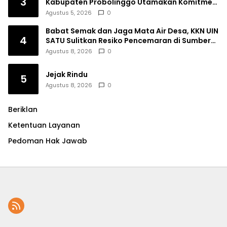
3
Kabupaten Probolinggo Utamakan Komitmen
dan Kinerja
Agustus 5, 2026
0
Babat Semak dan Jaga Mata Air Desa, KKN UIN
4
SATU Sulitkan Resiko Pencemaran di Sumber
Ngumbul
Agustus 8, 2026
0
Jejak Rindu
5
Agustus 8, 2026
0
Beriklan
Ketentuan Layanan
Pedoman Hak Jawab