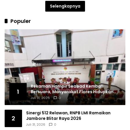
Selengkapnya
Populer
Rekaman Hampir Seabad Kembali
1
Bersuara, Masyarakat Flores Hidupkan
Lagi Ingatan Leluhur
Juli 31, 2026
0
Sinergi 512 Relawan, RNPB LMI Ramaikan
2
Jambore Blitar Raya 2026
Juli 31, 2026
0