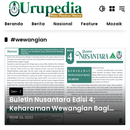
Langsung
ke
konten
Beranda
Berita
Nasional
Feature
Mozaik
#wewangian
Gen- Z
Buletin Nusantara Edisi 4;
Keharaman Wewangian Bagi
Muhrim
Maret 25, 2022