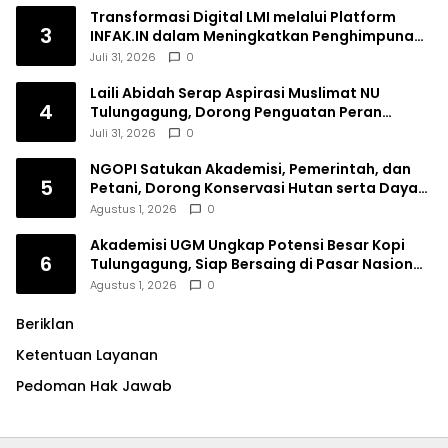
Transformasi Digital LMI melalui Platform
3
INFAK.IN dalam Meningkatkan Penghimpunan
Dana Filantropi Islam
Juli 31, 2026
0
Laili Abidah Serap Aspirasi Muslimat NU
4
Tulungagung, Dorong Penguatan Peran
Perempuan
Juli 31, 2026
0
NGOPI Satukan Akademisi, Pemerintah, dan
5
Petani, Dorong Konservasi Hutan serta Daya
Saing Kopi Tulungagung
Agustus 1, 2026
0
Akademisi UGM Ungkap Potensi Besar Kopi
6
Tulungagung, Siap Bersaing di Pasar Nasional
hingga Dunia
Agustus 1, 2026
0
Beriklan
Ketentuan Layanan
Pedoman Hak Jawab