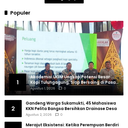
Populer
Akademisi UGM Ungkap Potensi Besar
1
Kopi Tulungagung, Siap Bersaing di Pasar
Nasional hingga Dunia
Agustus 1, 2026
0
Gandeng Warga Sukamukti, 45 Mahasiswa
2
KKN Pelita Bangsa Bersihkan Drainase Desa
Agustus 2, 2026
0
Merajut Eksistensi: Ketika Perempuan Berdiri