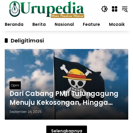
Langsung
ke
konten
Beranda
Berita
Nasional
Feature
Mozaik
Deligitimasi
Opini
Dari Cabang PMII Tulungagung
Menuju Kekosongan, Hingga
Ketua Tanpa Etika
September 24, 2025
Selengkapnya