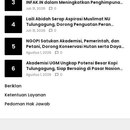
3
INFAK.IN dalam Meningkatkan Penghimpunan
Dana Filantropi Islam
Juli 31, 2026
0
Laili Abidah Serap Aspirasi Muslimat NU
4
Tulungagung, Dorong Penguatan Peran
Perempuan
Juli 31, 2026
0
NGOPI Satukan Akademisi, Pemerintah, dan
5
Petani, Dorong Konservasi Hutan serta Daya
Saing Kopi Tulungagung
Agustus 1, 2026
0
Akademisi UGM Ungkap Potensi Besar Kopi
6
Tulungagung, Siap Bersaing di Pasar Nasional
hingga Dunia
Agustus 1, 2026
0
Beriklan
Ketentuan Layanan
Pedoman Hak Jawab