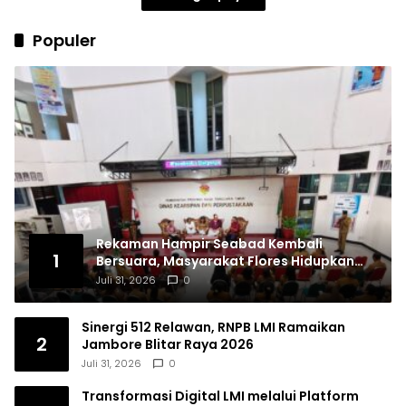
Populer
Rekaman Hampir Seabad Kembali
1
Bersuara, Masyarakat Flores Hidupkan
Lagi Ingatan Leluhur
Juli 31, 2026
0
Sinergi 512 Relawan, RNPB LMI Ramaikan
2
Jambore Blitar Raya 2026
Juli 31, 2026
0
Transformasi Digital LMI melalui Platform