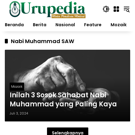
Langsung
ke
konten
Beranda
Berita
Nasional
Feature
Mozaik
Nabi Muhammad SAW
Mozaik
Inilah 3 Sosok Sahabat Nabi
Muhammad yang Paling Kaya
Juli 3, 2024
Selengkapnya