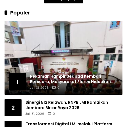
Populer
Rekaman Hampir Seabad Kembali
1
Bersuara, Masyarakat Flores Hidupkan
Lagi Ingatan Leluhur
Juli 31, 2026
0
Sinergi 512 Relawan, RNPB LMI Ramaikan
2
Jambore Blitar Raya 2026
Juli 31, 2026
0
Transformasi Digital LMI melalui Platform