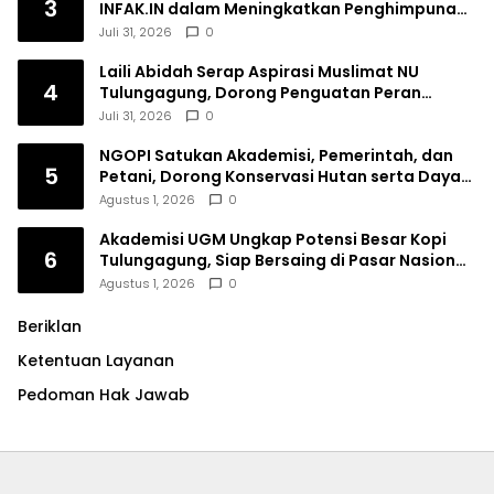
3
INFAK.IN dalam Meningkatkan Penghimpunan
Dana Filantropi Islam
Juli 31, 2026
0
Laili Abidah Serap Aspirasi Muslimat NU
4
Tulungagung, Dorong Penguatan Peran
Perempuan
Juli 31, 2026
0
NGOPI Satukan Akademisi, Pemerintah, dan
5
Petani, Dorong Konservasi Hutan serta Daya
Saing Kopi Tulungagung
Agustus 1, 2026
0
Akademisi UGM Ungkap Potensi Besar Kopi
6
Tulungagung, Siap Bersaing di Pasar Nasional
hingga Dunia
Agustus 1, 2026
0
Beriklan
Ketentuan Layanan
Pedoman Hak Jawab