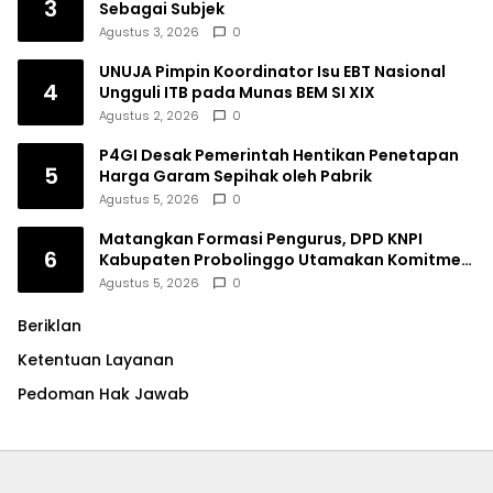
3
Sebagai Subjek
Agustus 3, 2026
0
UNUJA Pimpin Koordinator Isu EBT Nasional
4
Ungguli ITB pada Munas BEM SI XIX
Agustus 2, 2026
0
P4GI Desak Pemerintah Hentikan Penetapan
5
Harga Garam Sepihak oleh Pabrik
Agustus 5, 2026
0
Matangkan Formasi Pengurus, DPD KNPI
6
Kabupaten Probolinggo Utamakan Komitmen
dan Kinerja
Agustus 5, 2026
0
Beriklan
Ketentuan Layanan
Pedoman Hak Jawab