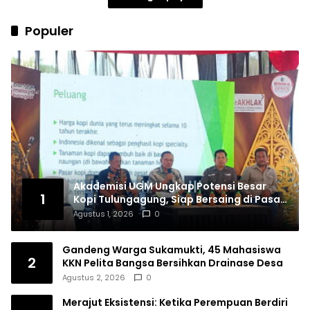
Populer
Akademisi UGM Ungkap Potensi Besar
1
Kopi Tulungagung, Siap Bersaing di Pasar
Nasional hingga Dunia
Agustus 1, 2026
0
Gandeng Warga Sukamukti, 45 Mahasiswa
2
KKN Pelita Bangsa Bersihkan Drainase Desa
Agustus 2, 2026
0
Merajut Eksistensi: Ketika Perempuan Berdiri