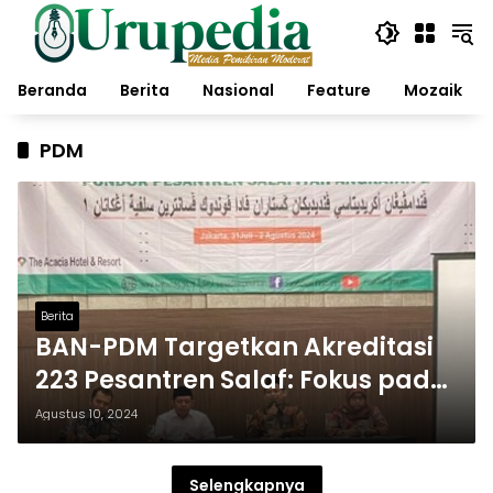
Langsung
ke
konten
Beranda
Berita
Nasional
Feature
Mozaik
PDM
Berita
BAN-PDM Targetkan Akreditasi
223 Pesantren Salaf: Fokus pada
Kualitas Pendidikan
Agustus 10, 2024
Selengkapnya