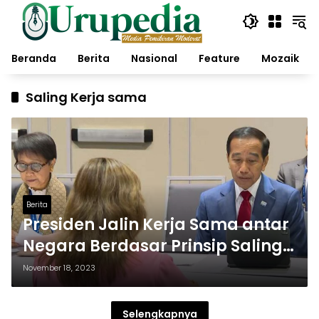
Langsung
ke
konten
Beranda
Berita
Nasional
Feature
Mozaik
Saling Kerja sama
Berita
Presiden Jalin Kerja Sama antar
Negara Berdasar Prinsip Saling
Menguntungkan
November 18, 2023
Selengkapnya