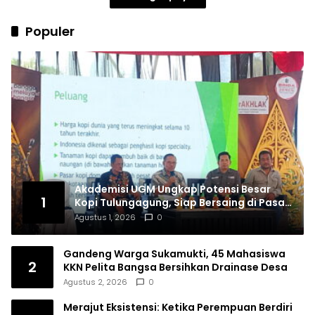
Populer
Akademisi UGM Ungkap Potensi Besar
1
Kopi Tulungagung, Siap Bersaing di Pasar
Nasional hingga Dunia
Agustus 1, 2026
0
Gandeng Warga Sukamukti, 45 Mahasiswa
2
KKN Pelita Bangsa Bersihkan Drainase Desa
Agustus 2, 2026
0
Merajut Eksistensi: Ketika Perempuan Berdiri