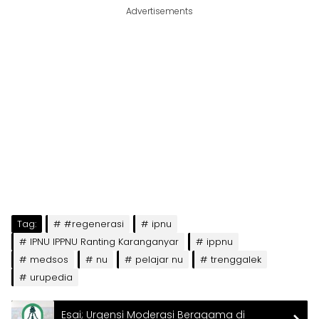
Advertisements
Tag:
#regenerasi
ipnu
IPNU IPPNU Ranting Karanganyar
ippnu
medsos
nu
pelajar nu
trenggalek
urupedia
Esai; Urgensi Moderasi Beragama di