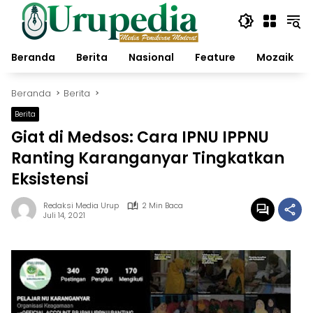
Langsung
ke
konten
Beranda
Berita
Nasional
Feature
Mozaik
Beranda
Berita
Berita
Giat di Medsos: Cara IPNU IPPNU
Ranting Karanganyar Tingkatkan
Eksistensi
Redaksi Media Urup
2 Min Baca
Juli 14, 2021