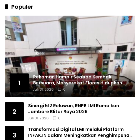
Populer
Rekaman Hampir Seabad Kembali
1
Bersuara, Masyarakat Flores Hidupkan
Lagi Ingatan Leluhur
Juli 31, 2026
0
Sinergi 512 Relawan, RNPB LMI Ramaikan
2
Jambore Blitar Raya 2026
Juli 31, 2026
0
Transformasi Digital LMI melalui Platform
3
INFAK.IN dalam Meningkatkan Penghimpunan