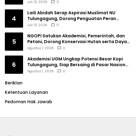
Dana Filantropi Islam
Juli 31, 2026
0
Laili Abidah Serap Aspirasi Muslimat NU
4
Tulungagung, Dorong Penguatan Peran
Perempuan
Juli 31, 2026
0
NGOPI Satukan Akademisi, Pemerintah, dan
5
Petani, Dorong Konservasi Hutan serta Daya
Saing Kopi Tulungagung
Agustus 1, 2026
0
Akademisi UGM Ungkap Potensi Besar Kopi
6
Tulungagung, Siap Bersaing di Pasar Nasional
hingga Dunia
Agustus 1, 2026
0
Beriklan
Ketentuan Layanan
Pedoman Hak Jawab