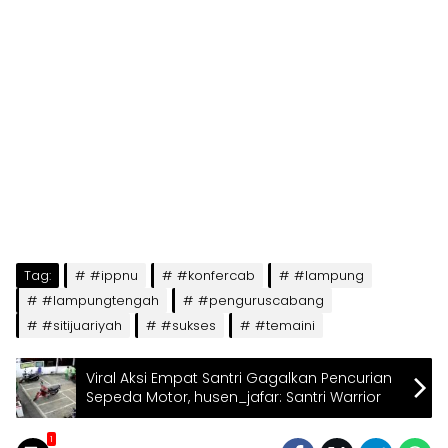
Tag:
#ippnu
#konfercab
#lampung
#lampungtengah
#penguruscabang
#sitijuariyah
#sukses
#temaini
Viral Aksi Empat Santri Gagalkan Pencurian
Sepeda Motor, husen_jafar: Santri Warrior
1