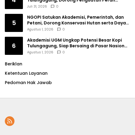
4
Tulungagung, Dorong Penguatan Peran
Perempuan
Juli 31, 2026
0
NGOPI Satukan Akademisi, Pemerintah, dan
5
Petani, Dorong Konservasi Hutan serta Daya
Saing Kopi Tulungagung
Agustus 1, 2026
0
Akademisi UGM Ungkap Potensi Besar Kopi
6
Tulungagung, Siap Bersaing di Pasar Nasional
hingga Dunia
Agustus 1, 2026
0
Beriklan
Ketentuan Layanan
Pedoman Hak Jawab