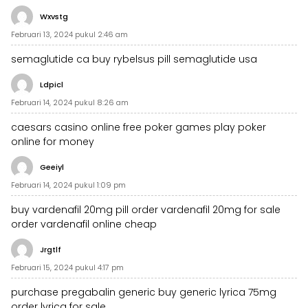
Wxvstg
Februari 13, 2024 pukul 2:46 am
semaglutide ca
buy rybelsus pill
semaglutide usa
Ldpicl
Februari 14, 2024 pukul 8:26 am
caesars casino online
free poker games
play poker
online for money
Geeiyl
Februari 14, 2024 pukul 1:09 pm
buy vardenafil 20mg pill
order vardenafil 20mg for sale
order vardenafil online cheap
Jrgtlf
Februari 15, 2024 pukul 4:17 pm
purchase pregabalin generic
buy generic lyrica 75mg
order lyrica for sale