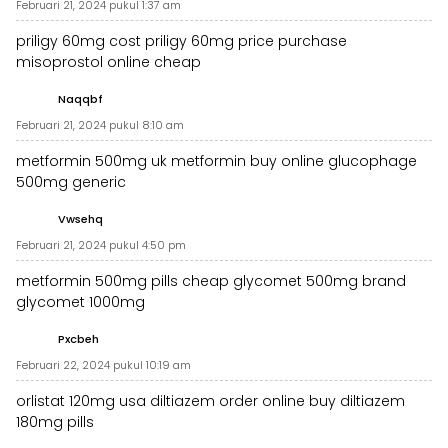
Februari 21, 2024 pukul 1:37 am
priligy 60mg cost
priligy 60mg price
purchase
misoprostol online cheap
Naqqbf
Februari 21, 2024 pukul 8:10 am
metformin 500mg uk
metformin buy online
glucophage
500mg generic
Vwsehq
Februari 21, 2024 pukul 4:50 pm
metformin 500mg pills
cheap glycomet 500mg
brand
glycomet 1000mg
Pxcbeh
Februari 22, 2024 pukul 10:19 am
orlistat 120mg usa
diltiazem order online
buy diltiazem
180mg pills