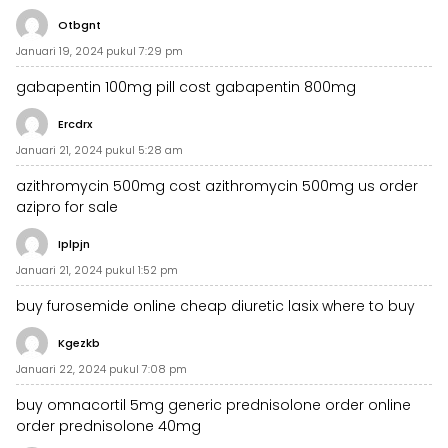
Otbgnt
Januari 19, 2024 pukul 7:29 pm
gabapentin 100mg pill
cost gabapentin 800mg
Ercdrx
Januari 21, 2024 pukul 5:28 am
azithromycin 500mg cost
azithromycin 500mg us
order
azipro for sale
Iplpjn
Januari 21, 2024 pukul 1:52 pm
buy furosemide online cheap diuretic
lasix where to buy
Kgezkb
Januari 22, 2024 pukul 7:08 pm
buy omnacortil 5mg generic
prednisolone order online
order prednisolone 40mg