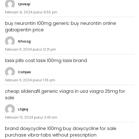
Qnreqr
Februari 9, 2024 pukul 9:55 pm
buy neurontin 100mg generic
buy neurontin online
gabapentin price
Nfvozg
Februari 11, 2024 pukul 12:31 pm
lasix pills
cost lasix 100mg
lasix brand
Cohjws
Februari 11, 2024 pukul 1:35 pm
cheap sildenafil generic
viagra in usa
viagra 25mg for
sale
Lfqkvj
Februari 13, 2024 pukul 2:43 am
brand doxycycline 100mg
buy doxycycline for sale
purchase vibra-tabs without prescription