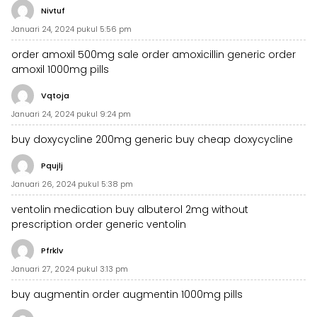
Nivtuf
Januari 24, 2024 pukul 5:56 pm
order amoxil 500mg sale
order amoxicillin generic
order
amoxil 1000mg pills
Vqtoja
Januari 24, 2024 pukul 9:24 pm
buy doxycycline 200mg generic
buy cheap doxycycline
Pqujlj
Januari 26, 2024 pukul 5:38 pm
ventolin medication
buy albuterol 2mg without
prescription
order generic ventolin
Pfrklv
Januari 27, 2024 pukul 3:13 pm
buy augmentin
order augmentin 1000mg pills