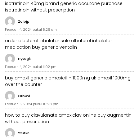
isotretinoin 40mg brand
generic accutane
purchase
isotretinoin without prescription
Zoibjp
Februari 4, 2024 pukul 5:26 am
order albuterol inhalator sale
albuterol inhalator
medication
buy generic ventolin
Hyvugk
Februari 4, 2024 pukul 11:02 pm
buy amoxil generic
amoxicillin 1000mg uk
amoxil 1000mg
over the counter
Orbwxl
Februari 5, 2024 pukul 10:28 pm
how to buy clavulanate
amoxiclav online
buy augmentin
without prescription
Yxufkn