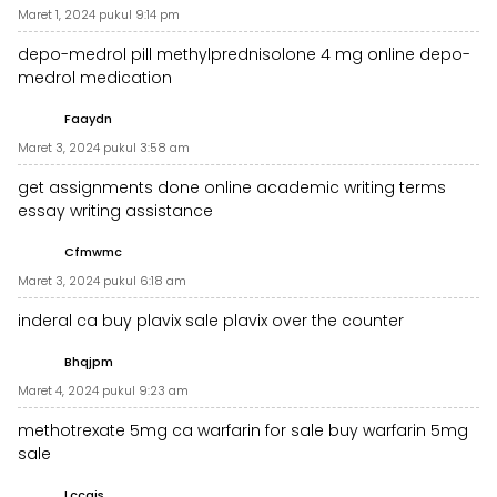
Maret 1, 2024 pukul 9:14 pm
depo-medrol pill
methylprednisolone 4 mg online
depo-
medrol medication
Faaydn
Maret 3, 2024 pukul 3:58 am
get assignments done online
academic writing terms
essay writing assistance
Cfmwmc
Maret 3, 2024 pukul 6:18 am
inderal ca
buy plavix sale
plavix over the counter
Bhqjpm
Maret 4, 2024 pukul 9:23 am
methotrexate 5mg ca
warfarin for sale
buy warfarin 5mg
sale
Lccajs