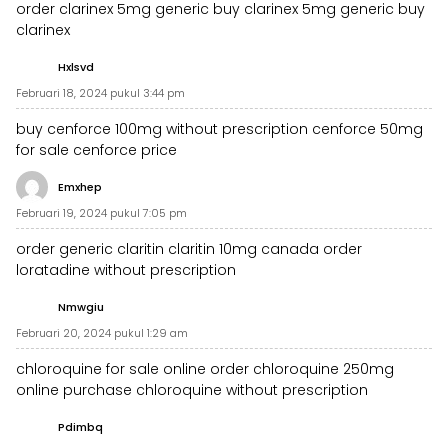
order clarinex 5mg generic
buy clarinex 5mg generic
buy
clarinex
Hxlsvd
Februari 18, 2024 pukul 3:44 pm
buy cenforce 100mg without prescription
cenforce 50mg
for sale
cenforce price
Emxhep
Februari 19, 2024 pukul 7:05 pm
order generic claritin
claritin 10mg canada
order
loratadine without prescription
Nmwgiu
Februari 20, 2024 pukul 1:29 am
chloroquine for sale online
order chloroquine 250mg
online
purchase chloroquine without prescription
Pdimbq