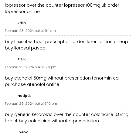
lopressor over the counter
lopressor 100mg uk
order
lopressor online
Zriilh
Februari 28, 2024 pukul 9:11 am
buy flexeril without prescription
order flexeril online cheap
buy lioresal paypal
Prfilc
Februari 29, 2024 pukul 12:11 pm
buy atenolol 50mg without prescription
tenormin ca
purchase atenolol online
Nodpds
Februari 29, 2024 pukul 3:10 pm
buy generic ketorolac over the counter
colchicine 0.5mg
tablet
buy colchicine without a prescription
Iiwuvq