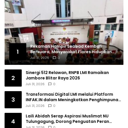
Rekaman Hampir Seabad Kembali
1
Bersuara, Masyarakat Flores Hidupkan
Lagi Ingatan Leluhur
Juli 31, 2026
0
Sinergi 512 Relawan, RNPB LMI Ramaikan
2
Jambore Blitar Raya 2026
Juli 31, 2026
0
Transformasi Digital LMI melalui Platform
3
INFAK.IN dalam Meningkatkan Penghimpunan
Dana Filantropi Islam
Juli 31, 2026
0
Laili Abidah Serap Aspirasi Muslimat NU
4
Tulungagung, Dorong Penguatan Peran
Perempuan
Juli 31, 2026
0