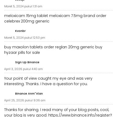
Maret 5, 2024 pukul 1:31 am
meloxicam 15mg tablet
meloxicam 7.5mg brand
order
celebrex 200mg generic
Kvonbr
Maret 5, 2024 pukul 12:53 pm
buy maxolon tablets
order reglan 20mg generic
buy
hyzaar pills for sale
Sign Up Binance
April 3, 2026 pukul 4:40 am
Your point of view caught my eye and was very
interesting. Thanks. I have a question for you.
Binance Anm"alan
April 25, 2026 pukul 9:36 am
Thanks for sharing. I read many of your blog posts, cool,
your blog is very good.
https://www.binance.info/register?