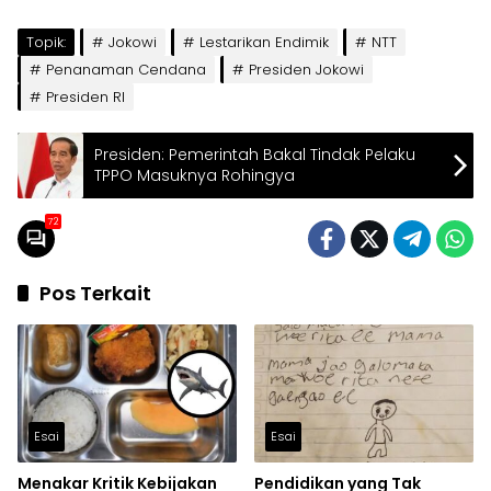
Topik:
Jokowi
Lestarikan Endimik
NTT
Penanaman Cendana
Presiden Jokowi
Presiden RI
Presiden: Pemerintah Bakal Tindak Pelaku
TPPO Masuknya Rohingya
72
Pos Terkait
Esai
Esai
Menakar Kritik Kebijakan
Pendidikan yang Tak