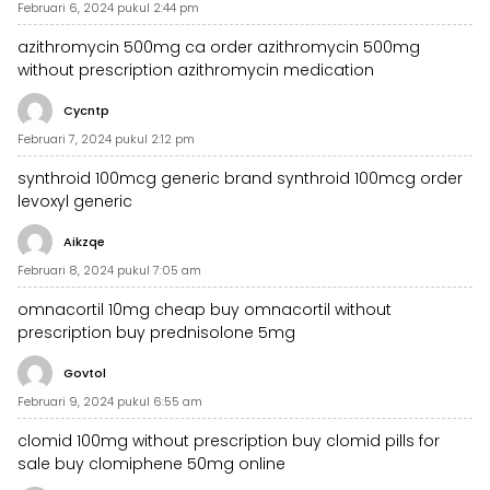
Februari 6, 2024 pukul 2:44 pm
azithromycin 500mg ca
order azithromycin 500mg
without prescription
azithromycin medication
Cycntp
Februari 7, 2024 pukul 2:12 pm
synthroid 100mcg generic
brand synthroid 100mcg
order
levoxyl generic
Aikzqe
Februari 8, 2024 pukul 7:05 am
omnacortil 10mg cheap
buy omnacortil without
prescription
buy prednisolone 5mg
Govtol
Februari 9, 2024 pukul 6:55 am
clomid 100mg without prescription
buy clomid pills for
sale
buy clomiphene 50mg online