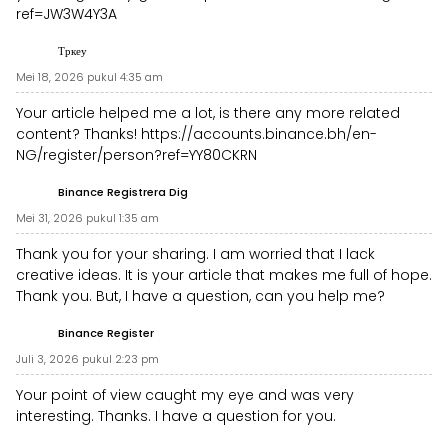
ref=JW3W4Y3A
Тркеу
Mei 18, 2026 pukul 4:35 am
Your article helped me a lot, is there any more related
content? Thanks!
https://accounts.binance.bh/en-
NG/register/person?ref=YY80CKRN
Binance Registrera Dig
Mei 31, 2026 pukul 1:35 am
Thank you for your sharing. I am worried that I lack
creative ideas. It is your article that makes me full of hope.
Thank you. But, I have a question, can you help me?
Binance Register
Juli 3, 2026 pukul 2:23 pm
Your point of view caught my eye and was very
interesting. Thanks. I have a question for you.