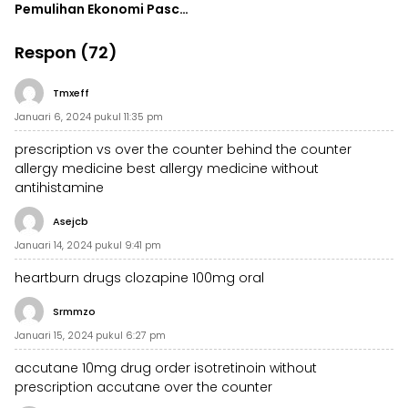
Pemulihan Ekonomi Pasca
Demo Massal
Respon (72)
Tmxeff
Januari 6, 2024 pukul 11:35 pm
prescription vs over the counter
behind the counter
allergy medicine
best allergy medicine without
antihistamine
Asejcb
Januari 14, 2024 pukul 9:41 pm
heartburn drugs
clozapine 100mg oral
Srmmzo
Januari 15, 2024 pukul 6:27 pm
accutane 10mg drug
order isotretinoin without
prescription
accutane over the counter