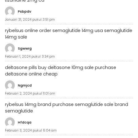
tizanidine 2mg ca
Psbpdv
Januari 31, 2024 pukul 3:51 pm
rybelsus online order
semaglutide 14mg usa
semaglutide
14mg sale
Sgwwrg
Februari 1, 2024 pukul 3:34 pm
deltasone pills
buy deltasone 10mg sale
purchase
deltasone online cheap
Ngmjcd
Februari 2, 2024 pukul 11:01 am
rybelsus 14mg brand
purchase semaglutide sale
brand
semaglutide
Hfdcqa
Februari 3, 2024 pukul 6:04 am