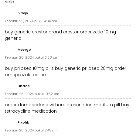
sale
Ivtmjv
Februari 25, 2024 pukul 4:34 pm
buy generic crestor
brand crestor
order zetia 10mg
generic
Mssvgo
Februari 26, 2024 pukul 3:58 pm
buy prilosec 10mg pills
buy generic prilosec 20mg
order
omeprazole online
Hbtroc
Februari 26, 2024 pukul 10:32 pm
order domperidone without prescription
motilium pill
buy
tetracycline medication
Pjkohb
Februari 28, 2024 pukul 2:45 am