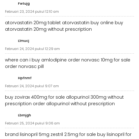
Fwtujg
Februari 23, 2024 pukul 12:10 am
atorvastatin 20mg tablet
atorvastatin buy online
buy
atorvastatin 20mg without prescription
Llmucj
Februari 24, 2024 pukul 12:29 am
where can i buy amlodipine
order norvasc 10mg for sale
order norvasc pill
Hpfnmf
Februari 24, 2024 pukul 9:07 am
buy zovirax 400mg for sale
allopurinol 300mg without
prescription
order allopurinol without prescription
Lbmjgh
Februari 25, 2024 pukul 9:06 am
brand lisinopril 5mg
zestril 2.5mg for sale
buy lisinopril for