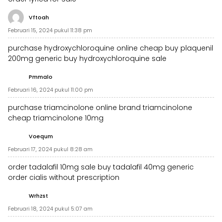
Vftoah
Februari 15, 2024 pukul 11:38 pm
purchase hydroxychloroquine online cheap
buy plaquenil
200mg generic
buy hydroxychloroquine sale
Pmmalo
Februari 16, 2024 pukul 11:00 pm
purchase triamcinolone online
brand triamcinolone
cheap triamcinolone 10mg
Voequm
Februari 17, 2024 pukul 8:28 am
order tadalafil 10mg sale
buy tadalafil 40mg generic
order cialis without prescription
Wrhzst
Februari 18, 2024 pukul 5:07 am