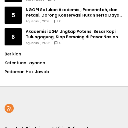
NGOPI Satukan Akademisi, Pemerintah, dan
5
Petani, Dorong Konservasi Hutan serta Daya
Saing Kopi Tulungagung
Agustus 1, 2026
0
Akademisi UGM Ungkap Potensi Besar Kopi
6
Tulungagung, Siap Bersaing di Pasar Nasional
hingga Dunia
Agustus 1, 2026
0
Beriklan
Ketentuan Layanan
Pedoman Hak Jawab