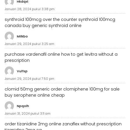
Hkdqxt
Januari 28, 2024 pukul 3:38 pm
synthroid 100mcg over the counter
synthroid 100mcg
canada
buy generic synthroid online
Milkbo
Januari 29, 2024 pukul 3:25 am
purchase vardenafil online
how to get levitra without a
prescription
Vulfsp
Januari 29, 2024 pukul 7:50 pm
clomid 50mg generic
order clomiphene 100mg for sale
buy serophene online cheap
Npqolh
Januari 31, 2024 pukul 3:11 am
order tizanidine 2mg online
zanaflex without prescription