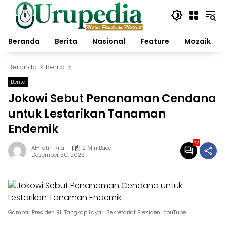
Langsung
ke
konten
Beranda
Berita
Nasional
Feature
Mozaik
Beranda
Berita
Berita
Jokowi Sebut Penanaman Cendana
untuk Lestarikan Tanaman
Endemik
72
Al-Fatih Rijal
2 Min Baca
Desember 30, 2023
Gambar Presiden RI-Tangkap Layar-Sekretariat Presiden-YouTube