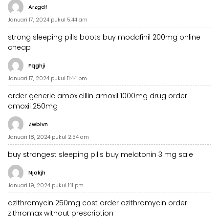
Arzgdf
Januari 17, 2024 pukul 5:44 am
strong sleeping pills boots
buy modafinil 200mg online
cheap
Fqghji
Januari 17, 2024 pukul 11:44 pm
order generic amoxicillin
amoxil 1000mg drug
order
amoxil 250mg
Zwbivn
Januari 18, 2024 pukul 2:54 am
buy strongest sleeping pills
buy melatonin 3 mg sale
Njakjh
Januari 19, 2024 pukul 1:11 pm
azithromycin 250mg cost
order azithromycin
order
zithromax without prescription