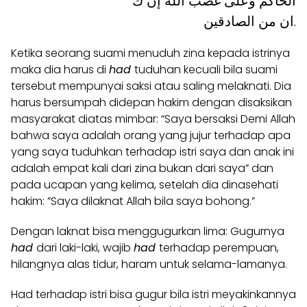
الحاكم وعلى غضب الله إن ك
ان من الصادقين.
Ketika seorang suami menuduh zina kepada istrinya
maka dia harus di
had
tuduhan kecuali bila suami
tersebut mempunyai saksi atau saling melaknati. Dia
harus bersumpah didepan hakim dengan disaksikan
masyarakat diatas mimbar: “Saya bersaksi Demi Allah
bahwa saya adalah orang yang jujur terhadap apa
yang saya tuduhkan terhadap istri saya dan anak ini
adalah empat kali dari zina bukan dari saya” dan
pada ucapan yang kelima, setelah dia dinasehati
hakim: ”Saya dilaknat Allah bila saya bohong.”
Dengan laknat bisa menggugurkan lima: Gugurnya
had
dari laki-laki, wajib
had
terhadap perempuan,
hilangnya alas tidur, haram untuk selama-lamanya.
Had terhadap istri bisa gugur bila istri meyakinkannya