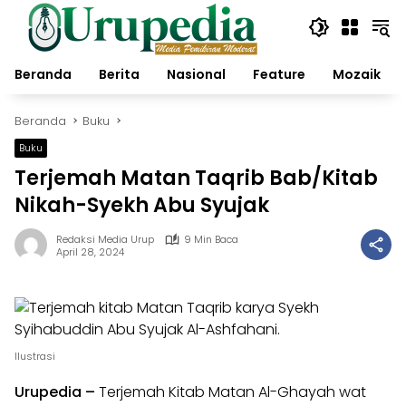
Langsung
ke
konten
Beranda
Berita
Nasional
Feature
Mozaik
Beranda
Buku
Buku
Terjemah Matan Taqrib Bab/Kitab
Nikah-Syekh Abu Syujak
Redaksi Media Urup
9 Min Baca
April 28, 2024
Ilustrasi
Urupedia
–
Terjemah Kitab Matan Al-Ghayah wat