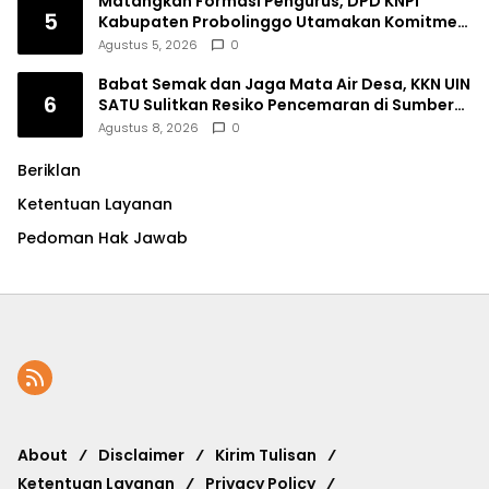
Matangkan Formasi Pengurus, DPD KNPI
5
Kabupaten Probolinggo Utamakan Komitmen
dan Kinerja
Agustus 5, 2026
0
Babat Semak dan Jaga Mata Air Desa, KKN UIN
6
SATU Sulitkan Resiko Pencemaran di Sumber
Ngumbul
Agustus 8, 2026
0
Beriklan
Ketentuan Layanan
Pedoman Hak Jawab
About
Disclaimer
Kirim Tulisan
Ketentuan Layanan
Privacy Policy