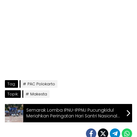
Tag:
PAC Polokarto
Topik:
Makesta
Semarak Lomba IPNU-IPPNU Pucungkidul
Meriahkan Peringatan Hari Santri Nasional
2025