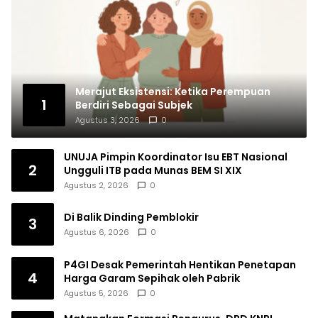
Merajut Eksistensi: Ketika Perempuan
1
Berdiri Sebagai Subjek
Agustus 3, 2026
0
UNUJA Pimpin Koordinator Isu EBT Nasional
2
Ungguli ITB pada Munas BEM SI XIX
Agustus 2, 2026
0
Di Balik Dinding Pemblokir
3
Agustus 6, 2026
0
P4GI Desak Pemerintah Hentikan Penetapan
4
Harga Garam Sepihak oleh Pabrik
Agustus 5, 2026
0