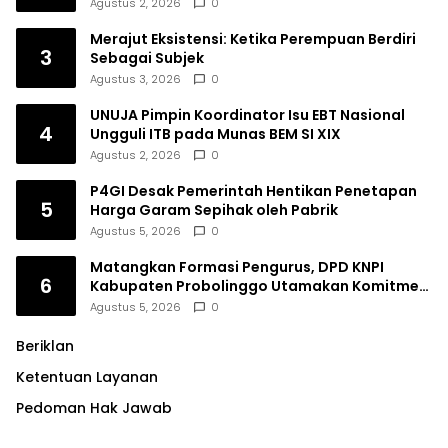
Agustus 2, 2026
0
Merajut Eksistensi: Ketika Perempuan Berdiri
3
Sebagai Subjek
Agustus 3, 2026
0
UNUJA Pimpin Koordinator Isu EBT Nasional
4
Ungguli ITB pada Munas BEM SI XIX
Agustus 2, 2026
0
P4GI Desak Pemerintah Hentikan Penetapan
5
Harga Garam Sepihak oleh Pabrik
Agustus 5, 2026
0
Matangkan Formasi Pengurus, DPD KNPI
6
Kabupaten Probolinggo Utamakan Komitmen
dan Kinerja
Agustus 5, 2026
0
Beriklan
Ketentuan Layanan
Pedoman Hak Jawab