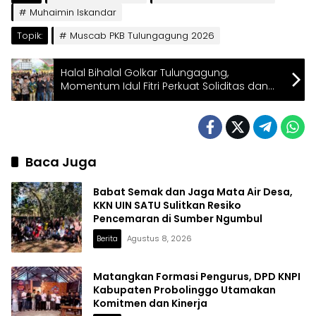
Muhaimin Iskandar
Topik:
Muscab PKB Tulungagung 2026
Halal Bihalal Golkar Tulungagung,
Momentum Idul Fitri Perkuat Soliditas dan
Program Inovatif
Baca Juga
Babat Semak dan Jaga Mata Air Desa,
KKN UIN SATU Sulitkan Resiko
Pencemaran di Sumber Ngumbul
Berita
Agustus 8, 2026
Matangkan Formasi Pengurus, DPD KNPI
Kabupaten Probolinggo Utamakan
Komitmen dan Kinerja