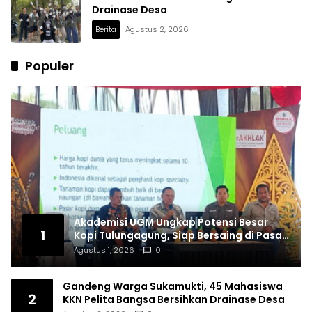
Drainase Desa
Berita
Agustus 2, 2026
Populer
Akademisi UGM Ungkap Potensi Besar
1
Kopi Tulungagung, Siap Bersaing di Pasar
Nasional hingga Dunia
Agustus 1, 2026
0
Gandeng Warga Sukamukti, 45 Mahasiswa
2
KKN Pelita Bangsa Bersihkan Drainase Desa