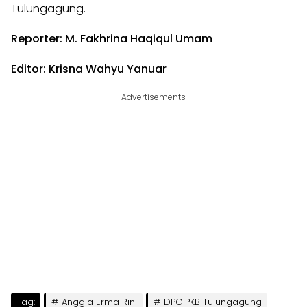
Tulungagung.
Reporter: M. Fakhrina Haqiqul Umam
Editor:
Krisna Wahyu Yanuar
Advertisements
Tag:
Anggia Erma Rini
DPC PKB Tulungagung