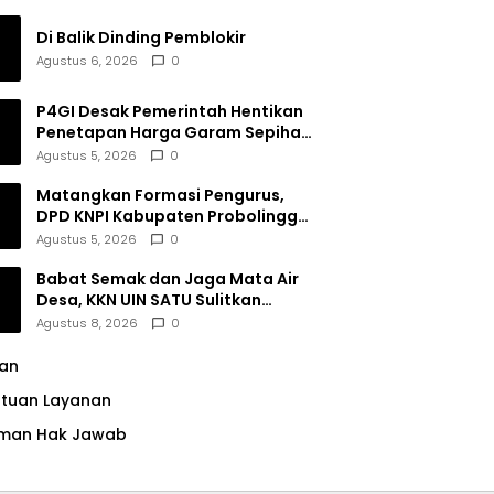
Di Balik Dinding Pemblokir
Agustus 6, 2026
0
P4GI Desak Pemerintah Hentikan
Penetapan Harga Garam Sepihak
oleh Pabrik
Agustus 5, 2026
0
Matangkan Formasi Pengurus,
DPD KNPI Kabupaten Probolinggo
Utamakan Komitmen dan Kinerja
Agustus 5, 2026
0
Babat Semak dan Jaga Mata Air
Desa, KKN UIN SATU Sulitkan
Resiko Pencemaran di Sumber
Agustus 8, 2026
0
Ngumbul
lan
ntuan Layanan
man Hak Jawab