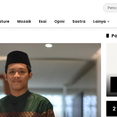
ature
Mozaik
Esai
Opini
Sastra
Lainya
Po
2