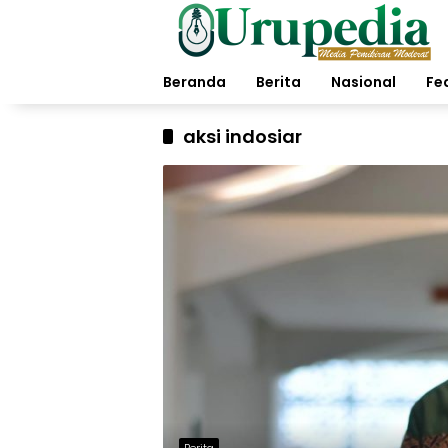
Langsung
ke
konten
Beranda
Berita
Nasional
Fe
aksi indosiar