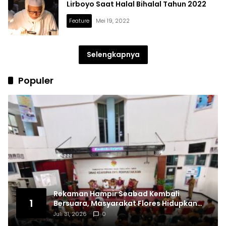
Lirboyo Saat Halal Bihalal Tahun 2022
Feature
Mei 19, 2022
Selengkapnya
Populer
Rekaman Hampir Seabad Kembali
1
Bersuara, Masyarakat Flores Hidupkan
Lagi Ingatan Leluhur
Juli 31, 2026
0