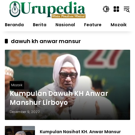
Langsung
ke
konten
Beranda
Berita
Nasional
Feature
Mozaik
dawuh kh anwar mansur
Mozaik
Kumpulan Dawuh KH Anwar
Manshur Lirboyo
Desember 9, 2022
Kumpulan Nasihat KH. Anwar Mansur