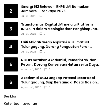
Sinergi 512 Relawan, RNPB LMI Ramaikan
2
Jambore Blitar Raya 2026
Juli 31, 2026
0
Transformasi Digital LMI melalui Platform
3
INFAK.IN dalam Meningkatkan Penghimpunan
Dana Filantropi Islam
Juli 31, 2026
0
Laili Abidah Serap Aspirasi Muslimat NU
4
Tulungagung, Dorong Penguatan Peran
Perempuan
Juli 31, 2026
0
NGOPI Satukan Akademisi, Pemerintah, dan
5
Petani, Dorong Konservasi Hutan serta Daya
Saing Kopi Tulungagung
Agustus 1, 2026
0
Akademisi UGM Ungkap Potensi Besar Kopi
6
Tulungagung, Siap Bersaing di Pasar Nasional
hingga Dunia
Agustus 1, 2026
0
Beriklan
Ketentuan Layanan