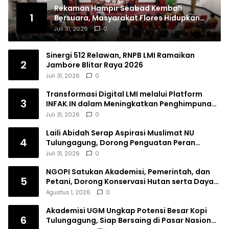
Rekaman Hampir Seabad Kembali
1
Bersuara, Masyarakat Flores Hidupkan
Lagi Ingatan Leluhur
Juli 31, 2026
0
Sinergi 512 Relawan, RNPB LMI Ramaikan
2
Jambore Blitar Raya 2026
Juli 31, 2026
0
Transformasi Digital LMI melalui Platform
3
INFAK.IN dalam Meningkatkan Penghimpunan
Dana Filantropi Islam
Juli 31, 2026
0
Laili Abidah Serap Aspirasi Muslimat NU
4
Tulungagung, Dorong Penguatan Peran
Perempuan
Juli 31, 2026
0
NGOPI Satukan Akademisi, Pemerintah, dan
5
Petani, Dorong Konservasi Hutan serta Daya
Saing Kopi Tulungagung
Agustus 1, 2026
0
Akademisi UGM Ungkap Potensi Besar Kopi
6
Tulungagung, Siap Bersaing di Pasar Nasional