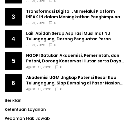
Juli 31, 2026
0
Transformasi Digital LMI melalui Platform
3
INFAK.IN dalam Meningkatkan Penghimpunan
Dana Filantropi Islam
Juli 31, 2026
0
Laili Abidah Serap Aspirasi Muslimat NU
4
Tulungagung, Dorong Penguatan Peran
Perempuan
Juli 31, 2026
0
NGOPI Satukan Akademisi, Pemerintah, dan
5
Petani, Dorong Konservasi Hutan serta Daya
Saing Kopi Tulungagung
Agustus 1, 2026
0
Akademisi UGM Ungkap Potensi Besar Kopi
6
Tulungagung, Siap Bersaing di Pasar Nasional
hingga Dunia
Agustus 1, 2026
0
Beriklan
Ketentuan Layanan
Pedoman Hak Jawab