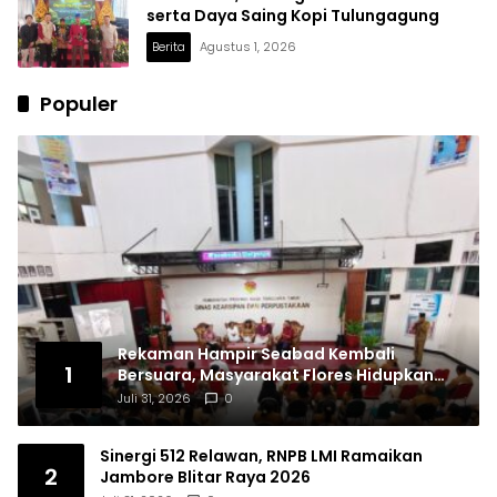
serta Daya Saing Kopi Tulungagung
Berita
Agustus 1, 2026
Populer
Rekaman Hampir Seabad Kembali
1
Bersuara, Masyarakat Flores Hidupkan
Lagi Ingatan Leluhur
Juli 31, 2026
0
Sinergi 512 Relawan, RNPB LMI Ramaikan
2
Jambore Blitar Raya 2026