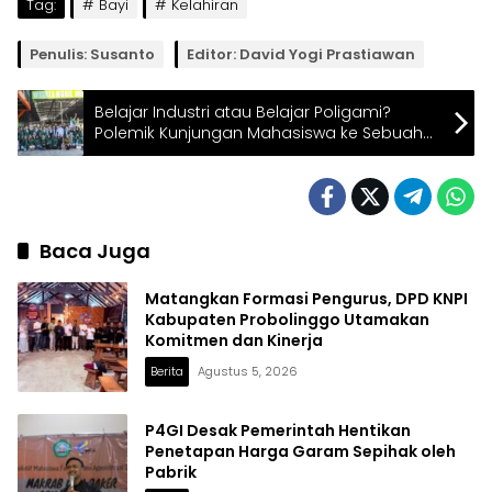
Tag:
Bayi
Kelahiran
Penulis: Susanto
Editor: David Yogi Prastiawan
Belajar Industri atau Belajar Poligami?
Polemik Kunjungan Mahasiswa ke Sebuah
Showroom Mobil di Tulungagung
Baca Juga
Matangkan Formasi Pengurus, DPD KNPI
Kabupaten Probolinggo Utamakan
Komitmen dan Kinerja
Berita
Agustus 5, 2026
P4GI Desak Pemerintah Hentikan
Penetapan Harga Garam Sepihak oleh
Pabrik