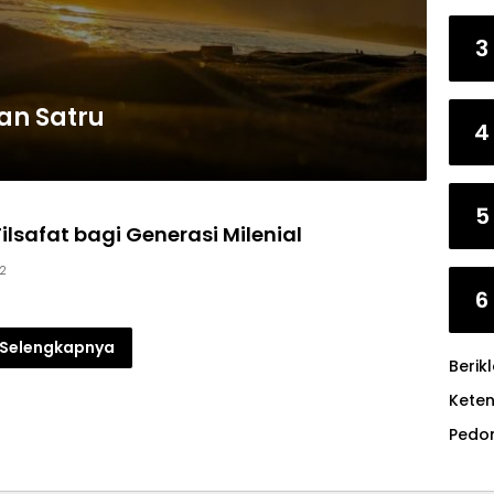
3
dan Satru
4
5
ilsafat bagi Generasi Milenial
22
6
Selengkapnya
Berik
Kete
Pedo