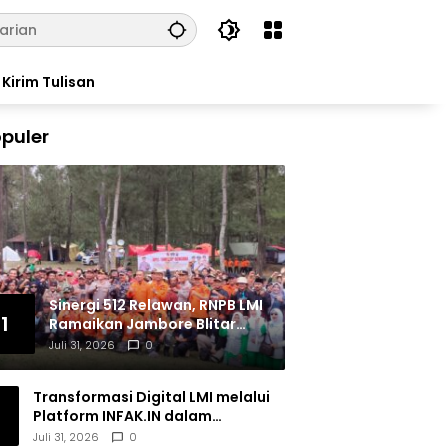
Kirim Tulisan
puler
Sinergi 512 Relawan, RNPB LMI
1
Ramaikan Jambore Blitar
Raya 2026
Juli 31, 2026
0
Transformasi Digital LMI melalui
Platform INFAK.IN dalam
Meningkatkan Penghimpunan
Juli 31, 2026
0