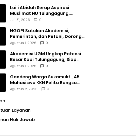
Dana Filantropi Islam
Laili Abidah Serap Aspirasi
Muslimat NU Tulungagung,
Dorong Penguatan Peran
Juli 31, 2026
0
Perempuan
NGOPI Satukan Akademisi,
Pemerintah, dan Petani, Dorong
Konservasi Hutan serta Daya
Agustus 1, 2026
0
Saing Kopi Tulungagung
Akademisi UGM Ungkap Potensi
Besar Kopi Tulungagung, Siap
Bersaing di Pasar Nasional hingga
Agustus 1, 2026
0
Dunia
Gandeng Warga Sukamukti, 45
Mahasiswa KKN Pelita Bangsa
Bersihkan Drainase Desa
Agustus 2, 2026
0
lan
ntuan Layanan
man Hak Jawab