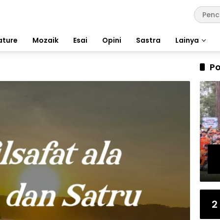
ature
Mozaik
Esai
Opini
Sastra
Lainya
Po
2