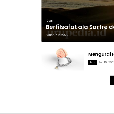
Esai
Berfilsafat ala Sartre 
Agustus 2, 2022
Mengurai F
Esai
Juli 18, 20