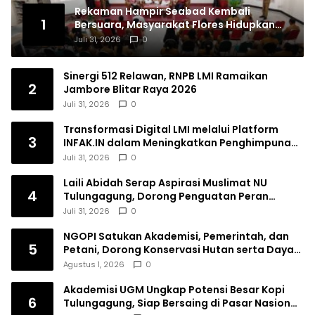
Rekaman Hampir Seabad Kembali
1
Bersuara, Masyarakat Flores Hidupkan
Lagi Ingatan Leluhur
Juli 31, 2026
0
Sinergi 512 Relawan, RNPB LMI Ramaikan
2
Jambore Blitar Raya 2026
Juli 31, 2026
0
Transformasi Digital LMI melalui Platform
3
INFAK.IN dalam Meningkatkan Penghimpunan
Dana Filantropi Islam
Juli 31, 2026
0
Laili Abidah Serap Aspirasi Muslimat NU
4
Tulungagung, Dorong Penguatan Peran
Perempuan
Juli 31, 2026
0
NGOPI Satukan Akademisi, Pemerintah, dan
5
Petani, Dorong Konservasi Hutan serta Daya
Saing Kopi Tulungagung
Agustus 1, 2026
0
Akademisi UGM Ungkap Potensi Besar Kopi
6
Tulungagung, Siap Bersaing di Pasar Nasional