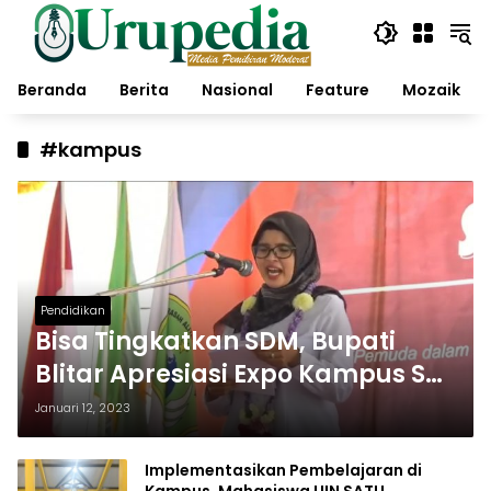
Langsung
ke
konten
Beranda
Berita
Nasional
Feature
Mozaik
#kampus
Pendidikan
Bisa Tingkatkan SDM, Bupati
Blitar Apresiasi Expo Kampus Se-
Bitar Raya
Januari 12, 2023
Implementasikan Pembelajaran di
Kampus, Mahasiswa UIN SATU