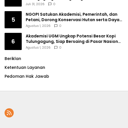
Perempuan
Juli 31, 2026
0
NGOPI Satukan Akademisi, Pemerintah, dan
5
Petani, Dorong Konservasi Hutan serta Daya
Saing Kopi Tulungagung
Agustus 1, 2026
0
Akademisi UGM Ungkap Potensi Besar Kopi
6
Tulungagung, Siap Bersaing di Pasar Nasional
hingga Dunia
Agustus 1, 2026
0
Beriklan
Ketentuan Layanan
Pedoman Hak Jawab