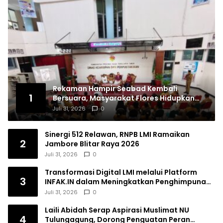
Rekaman Hampir Seabad Kembali
1
Bersuara, Masyarakat Flores Hidupkan
Lagi Ingatan Leluhur
Juli 31, 2026
0
Sinergi 512 Relawan, RNPB LMI Ramaikan
2
Jambore Blitar Raya 2026
Juli 31, 2026
0
Transformasi Digital LMI melalui Platform
3
INFAK.IN dalam Meningkatkan Penghimpunan
Dana Filantropi Islam
Juli 31, 2026
0
Laili Abidah Serap Aspirasi Muslimat NU
4
Tulungagung, Dorong Penguatan Peran