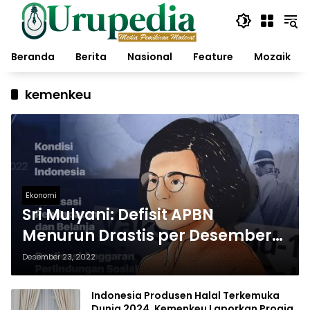
Langsung
ke
konten
Beranda
Berita
Nasional
Feature
Mozaik
kemenkeu
Ekonomi
Sri Mulyani: Defisit APBN
Menurun Drastis per Desember
2022
Desember 23, 2022
Indonesia Produsen Halal Terkemuka
Dunia 2024, Kemenkeu Laporkan Progja