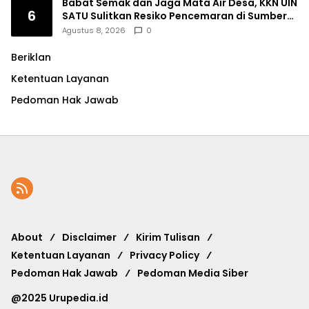
Babat Semak dan Jaga Mata Air Desa, KKN UIN
6
SATU Sulitkan Resiko Pencemaran di Sumber
Ngumbul
Agustus 8, 2026
0
Beriklan
Ketentuan Layanan
Pedoman Hak Jawab
About
Disclaimer
Kirim Tulisan
Ketentuan Layanan
Privacy Policy
Pedoman Hak Jawab
Pedoman Media Siber
@2025 Urupedia.id