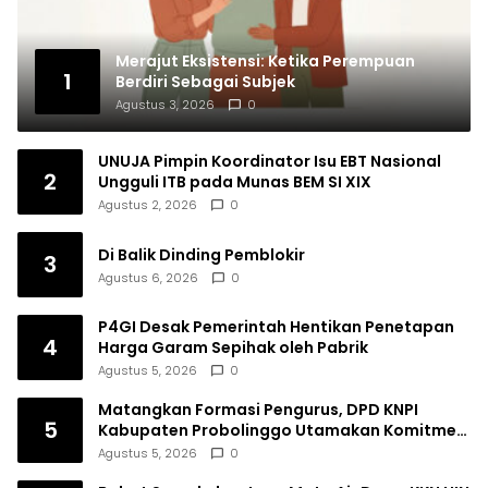
Merajut Eksistensi: Ketika Perempuan
1
Berdiri Sebagai Subjek
Agustus 3, 2026
0
UNUJA Pimpin Koordinator Isu EBT Nasional
2
Ungguli ITB pada Munas BEM SI XIX
Agustus 2, 2026
0
Di Balik Dinding Pemblokir
3
Agustus 6, 2026
0
P4GI Desak Pemerintah Hentikan Penetapan
4
Harga Garam Sepihak oleh Pabrik
Agustus 5, 2026
0
Matangkan Formasi Pengurus, DPD KNPI
5
Kabupaten Probolinggo Utamakan Komitmen
dan Kinerja
Agustus 5, 2026
0