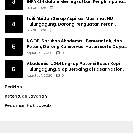
3
INFAK.IN dalam Meningkatkan Penghimpunan
Dana Filantropi Islam
Juli 31, 2026
0
Laili Abidah Serap Aspirasi Muslimat NU
4
Tulungagung, Dorong Penguatan Peran
Perempuan
Juli 31, 2026
0
NGOPI Satukan Akademisi, Pemerintah, dan
5
Petani, Dorong Konservasi Hutan serta Daya
Saing Kopi Tulungagung
Agustus 1, 2026
0
Akademisi UGM Ungkap Potensi Besar Kopi
6
Tulungagung, Siap Bersaing di Pasar Nasional
hingga Dunia
Agustus 1, 2026
0
Beriklan
Ketentuan Layanan
Pedoman Hak Jawab