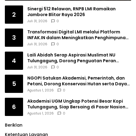
Sinergi 512 Relawan, RNPB LMI Ramaikan
2
Jambore Blitar Raya 2026
Juli 31, 2026
0
Transformasi Digital LMI melalui Platform
3
INFAK.IN dalam Meningkatkan Penghimpunan
Dana Filantropi Islam
Juli 31, 2026
0
Laili Abidah Serap Aspirasi Muslimat NU
4
Tulungagung, Dorong Penguatan Peran
Perempuan
Juli 31, 2026
0
NGOPI Satukan Akademisi, Pemerintah, dan
5
Petani, Dorong Konservasi Hutan serta Daya
Saing Kopi Tulungagung
Agustus 1, 2026
0
Akademisi UGM Ungkap Potensi Besar Kopi
6
Tulungagung, Siap Bersaing di Pasar Nasional
hingga Dunia
Agustus 1, 2026
0
Beriklan
Ketentuan Layanan