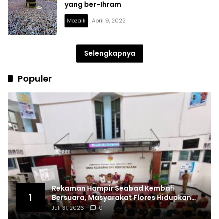
yang ber-Ihram
Mozaik
April 9, 2022
Selengkapnya
Populer
Rekaman Hampir Seabad Kembali
1
Bersuara, Masyarakat Flores Hidupkan
Lagi Ingatan Leluhur
Juli 31, 2026
0