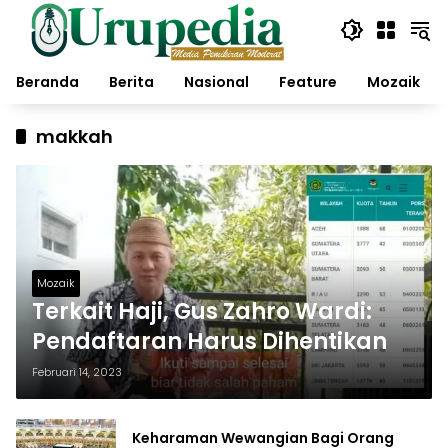
Langsung
ke
konten
Beranda
Berita
Nasional
Feature
Mozaik
makkah
Mozaik
Terkait Haji, Gus Zahro Wardi:
Pendaftaran Harus Dihentikan
Februari 14, 2023
Keharaman Wewangian Bagi Orang