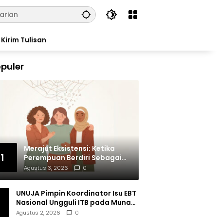
Kirim Tulisan
puler
Merajut Eksistensi: Ketika
1
Perempuan Berdiri Sebagai
Subjek
Agustus 3, 2026
0
UNUJA Pimpin Koordinator Isu EBT
Nasional Ungguli ITB pada Munas
BEM SI XIX
Agustus 2, 2026
0