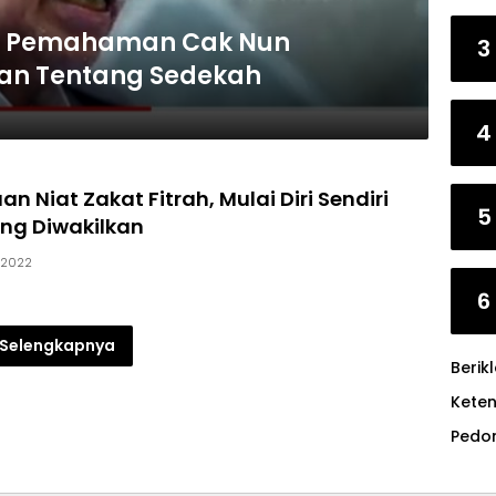
m Pemahaman Cak Nun
3
an Tentang Sedekah
4
an Niat Zakat Fitrah, Mulai Diri Sendiri
5
ng Diwakilkan
, 2022
6
Selengkapnya
Berik
Kete
Pedo