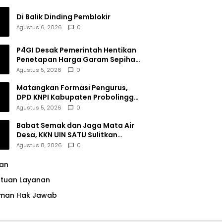
Di Balik Dinding Pemblokir
Agustus 6, 2026
0
P4GI Desak Pemerintah Hentikan
Penetapan Harga Garam Sepihak
oleh Pabrik
Agustus 5, 2026
0
Matangkan Formasi Pengurus,
DPD KNPI Kabupaten Probolinggo
Utamakan Komitmen dan Kinerja
Agustus 5, 2026
0
Babat Semak dan Jaga Mata Air
Desa, KKN UIN SATU Sulitkan
Resiko Pencemaran di Sumber
Agustus 8, 2026
0
Ngumbul
lan
ntuan Layanan
man Hak Jawab