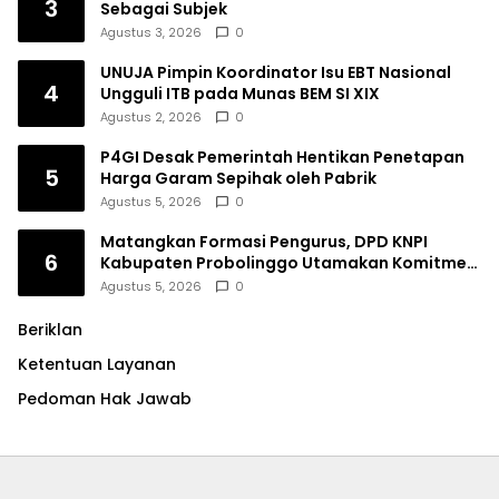
3
Sebagai Subjek
Agustus 3, 2026
0
UNUJA Pimpin Koordinator Isu EBT Nasional
4
Ungguli ITB pada Munas BEM SI XIX
Agustus 2, 2026
0
P4GI Desak Pemerintah Hentikan Penetapan
5
Harga Garam Sepihak oleh Pabrik
Agustus 5, 2026
0
Matangkan Formasi Pengurus, DPD KNPI
6
Kabupaten Probolinggo Utamakan Komitmen
dan Kinerja
Agustus 5, 2026
0
Beriklan
Ketentuan Layanan
Pedoman Hak Jawab