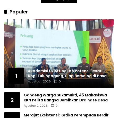
Populer
Akademisi UGM Ungkap Potensi Besar
1
Kopi Tulungagung, Siap Bersaing di Pasar
Nasional hingga Dunia
Agustus 1, 2026
0
Gandeng Warga Sukamukti, 45 Mahasiswa
2
KKN Pelita Bangsa Bersihkan Drainase Desa
Agustus 2, 2026
0
Merajut Eksistensi: Ketika Perempuan Berdiri