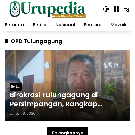
Langsung
ke
konten
Beranda
Berita
Nasional
Feature
Mozaik
OPD Tulungagung
Berita
Birokrasi Tulungagung di
Persimpangan, Rangkap
Jabatan, Kursi Kosong, dan
Januari 8, 2026
Ancaman Gagal Kelola
Anggaran
Selengkapnya