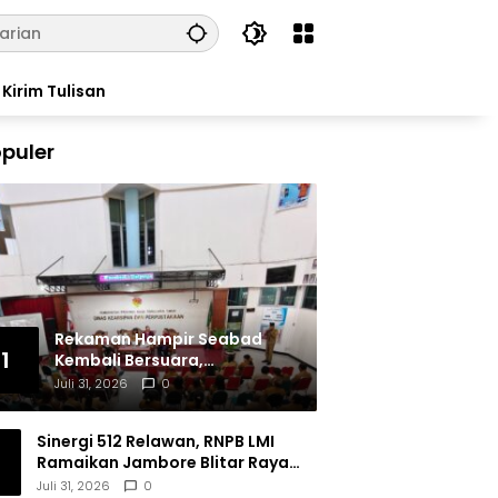
Kirim Tulisan
puler
Rekaman Hampir Seabad
1
Kembali Bersuara,
Masyarakat Flores Hidupkan
Juli 31, 2026
0
Lagi Ingatan Leluhur
Sinergi 512 Relawan, RNPB LMI
Ramaikan Jambore Blitar Raya
2026
Juli 31, 2026
0