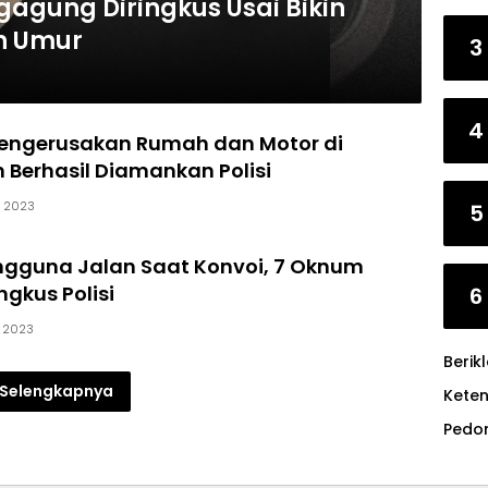
gagung Diringkus Usai Bikin
h Umur
3
4
 Pengerusakan Rumah dan Motor di
 Berhasil Diamankan Polisi
, 2023
5
ngguna Jalan Saat Konvoi, 7 Oknum
ingkus Polisi
6
, 2023
Berik
Selengkapnya
Kete
Pedo