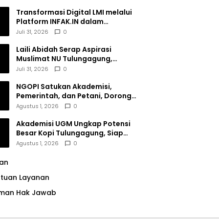
Transformasi Digital LMI melalui
Platform INFAK.IN dalam
Meningkatkan Penghimpunan
Juli 31, 2026
0
Dana Filantropi Islam
Laili Abidah Serap Aspirasi
Muslimat NU Tulungagung,
Dorong Penguatan Peran
Juli 31, 2026
0
Perempuan
NGOPI Satukan Akademisi,
Pemerintah, dan Petani, Dorong
Konservasi Hutan serta Daya
Agustus 1, 2026
0
Saing Kopi Tulungagung
Akademisi UGM Ungkap Potensi
Besar Kopi Tulungagung, Siap
Bersaing di Pasar Nasional hingga
Agustus 1, 2026
0
Dunia
lan
ntuan Layanan
man Hak Jawab