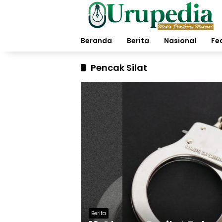
Langsung
ke
konten
Beranda
Berita
Nasional
Fe
Pencak Silat
Berita