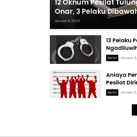
12 Oknum Pesilat Tulun
Onar, 3 Pelaku Dibawa
Januari 11, 2023
13 Pelaku
Ngadiluwih
Berita
Januari 9
Aniaya Pe
Pesilat Dir
Berita
Januari 5