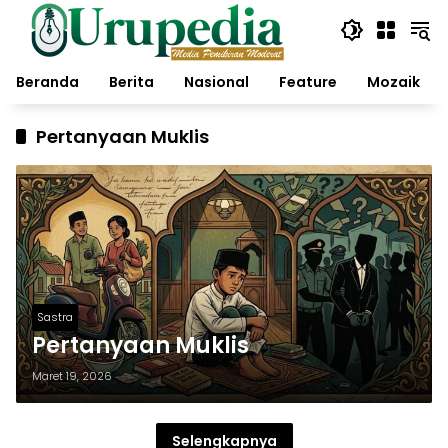
Langsung
ke
konten
Beranda
Berita
Nasional
Feature
Mozaik
Pertanyaan Muklis
Sastra
Pertanyaan Muklis
Maret 19, 2026
Selengkapnya