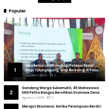
Populer
Akademisi UGM Ungkap Potensi Besar
1
Kopi Tulungagung, Siap Bersaing di Pasar
Nasional hingga Dunia
Agustus 1, 2026
0
Gandeng Warga Sukamukti, 45 Mahasiswa
2
KKN Pelita Bangsa Bersihkan Drainase Desa
Agustus 2, 2026
0
Merajut Eksistensi: Ketika Perempuan Berdiri