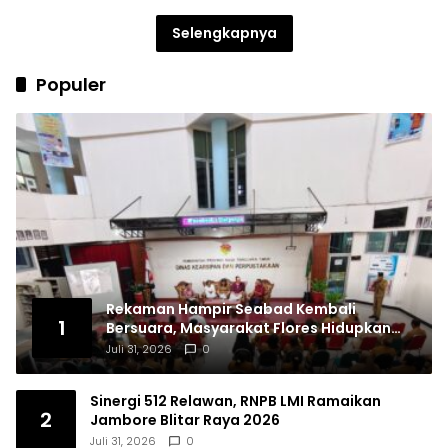
Selengkapnya
Populer
Rekaman Hampir Seabad Kembali
1
Bersuara, Masyarakat Flores Hidupkan
Lagi Ingatan Leluhur
Juli 31, 2026
0
Sinergi 512 Relawan, RNPB LMI Ramaikan
2
Jambore Blitar Raya 2026
Juli 31, 2026
0