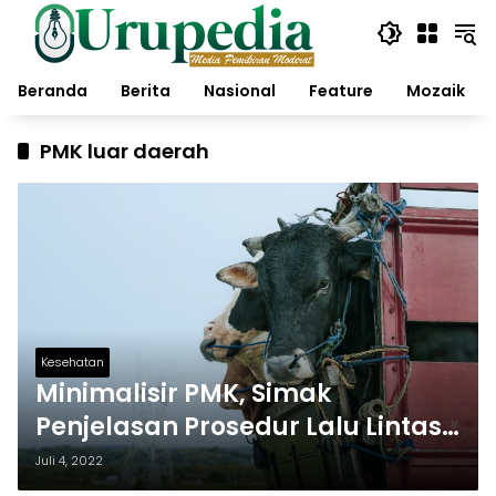
Langsung
ke
konten
Beranda
Berita
Nasional
Feature
Mozaik
PMK luar daerah
Kesehatan
Minimalisir PMK, Simak
Penjelasan Prosedur Lalu Lintas
HRP Ini
Juli 4, 2022