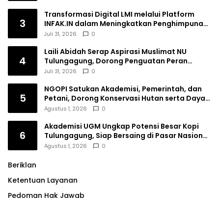
Transformasi Digital LMI melalui Platform
3
INFAK.IN dalam Meningkatkan Penghimpunan
Dana Filantropi Islam
Juli 31, 2026
0
Laili Abidah Serap Aspirasi Muslimat NU
4
Tulungagung, Dorong Penguatan Peran
Perempuan
Juli 31, 2026
0
NGOPI Satukan Akademisi, Pemerintah, dan
5
Petani, Dorong Konservasi Hutan serta Daya
Saing Kopi Tulungagung
Agustus 1, 2026
0
Akademisi UGM Ungkap Potensi Besar Kopi
6
Tulungagung, Siap Bersaing di Pasar Nasional
hingga Dunia
Agustus 1, 2026
0
Beriklan
Ketentuan Layanan
Pedoman Hak Jawab